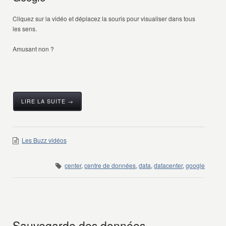
Cliquez sur la vidéo et déplacez la souris pour visualiser dans tous
les sens.
Amusant non ?
LIRE LA SUITE →
Les Buzz vidéos
center
,
centre de données
,
data
,
datacenter
,
google
Sauvegarde des données