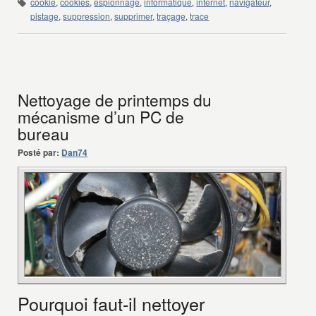
cookie
,
cookies
,
espionnage
,
informatique
,
internet
,
navigateur
,
pistage
,
suppression
,
supprimer
,
traçage
,
trace
Nettoyage de printemps du
mécanisme d’un PC de
bureau
Posté par:
Dan74
Pourquoi faut-il nettoyer