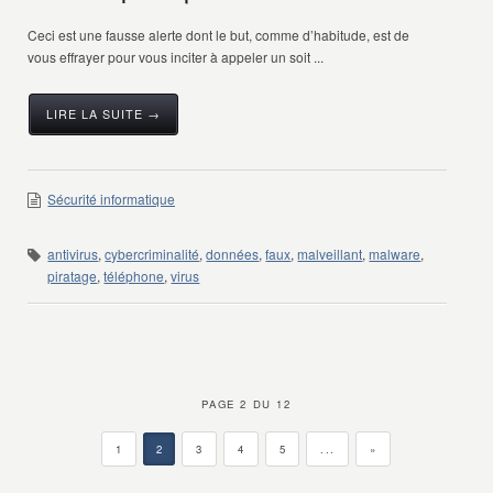
Ceci est une fausse alerte dont le but, comme d’habitude, est de
vous effrayer pour vous inciter à appeler un soit ...
LIRE LA SUITE →
Sécurité informatique
antivirus
,
cybercriminalité
,
données
,
faux
,
malveillant
,
malware
,
piratage
,
téléphone
,
virus
PAGE 2 DU 12
1
2
3
4
5
...
»