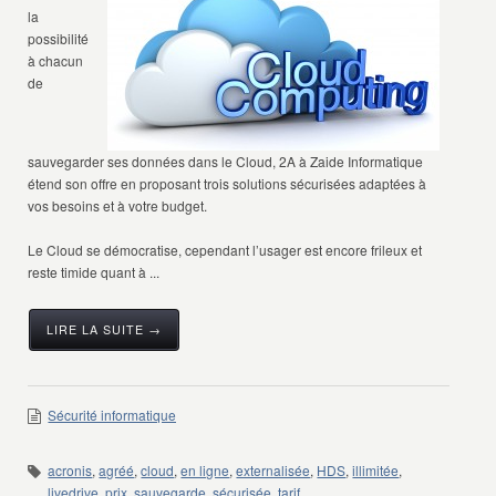
la
possibilité
à chacun
de
sauvegarder ses données dans le Cloud, 2A à Zaide Informatique
étend son offre en proposant trois solutions sécurisées adaptées à
vos besoins et à votre budget.
Le Cloud se démocratise, cependant l’usager est encore frileux et
reste timide quant à ...
LIRE LA SUITE →
Sécurité informatique
acronis
,
agréé
,
cloud
,
en ligne
,
externalisée
,
HDS
,
illimitée
,
livedrive
,
prix
,
sauvegarde
,
sécurisée
,
tarif