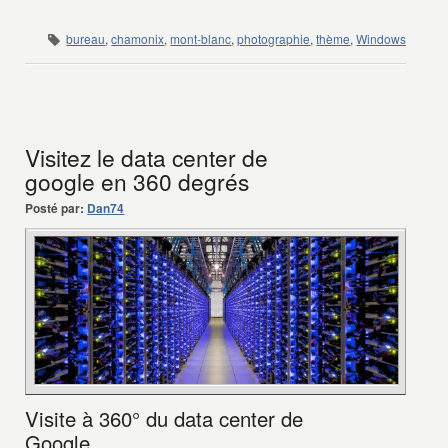
bureau
,
chamonix
,
mont-blanc
,
photographie
,
thème
,
Windows
Visitez le data center de
google en 360 degrés
Posté par:
Dan74
Visite à 360° du data center de
Google