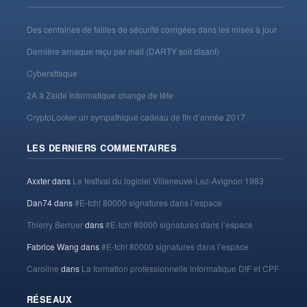
Des centaines de failles de sécurité corrigées dans les mises à jour
Dernière arnaque reçu par mail (DARTY soit disant)
Cyberattaque
2A à Zaide Informatique change de tête
CryptoLocker un sympathique cadeau de fin d’année 2017
LES DERNIERS COMMENTAIRES
Axxter
dans
Le festival du logiciel Villeneuve-Lez-Avignon 1983
Dan74
dans
#E-tch! 80000 signatures dans l’espace
Thierry Berruer
dans
#E-tch! 80000 signatures dans l’espace
Fabrice Wang
dans
#E-tch! 80000 signatures dans l’espace
Caroline
dans
La formation professionnelle informatique DIF et CPF
RÉSEAUX