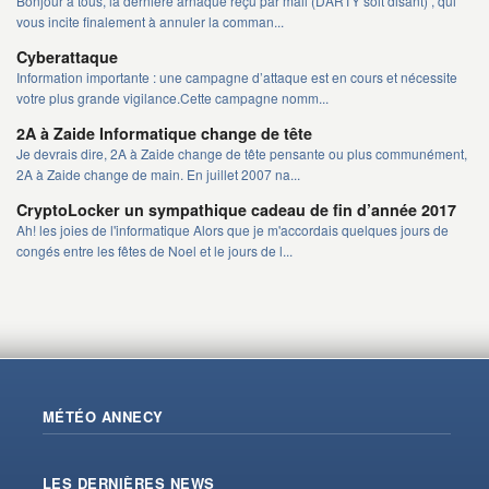
Bonjour à tous, la dernière arnaque reçu par mail (DARTY soit disant) , qui
vous incite finalement à annuler la comman...
Cyberattaque
Information importante : une campagne d’attaque est en cours et nécessite
votre plus grande vigilance.Cette campagne nomm...
2A à Zaide Informatique change de tête
Je devrais dire, 2A à Zaide change de tête pensante ou plus communément,
2A à Zaide change de main. En juillet 2007 na...
CryptoLocker un sympathique cadeau de fin d’année 2017
Ah! les joies de l'informatique Alors que je m'accordais quelques jours de
congés entre les fêtes de Noel et le jours de l...
MÉTÉO ANNECY
LES DERNIÈRES NEWS