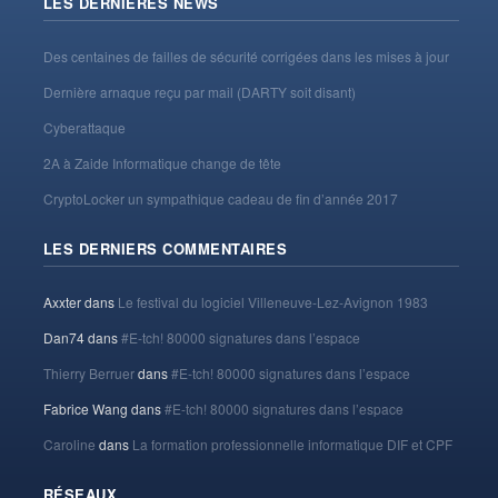
LES DERNIÈRES NEWS
Des centaines de failles de sécurité corrigées dans les mises à jour
Dernière arnaque reçu par mail (DARTY soit disant)
Cyberattaque
2A à Zaide Informatique change de tête
CryptoLocker un sympathique cadeau de fin d’année 2017
LES DERNIERS COMMENTAIRES
Axxter
dans
Le festival du logiciel Villeneuve-Lez-Avignon 1983
Dan74
dans
#E-tch! 80000 signatures dans l’espace
Thierry Berruer
dans
#E-tch! 80000 signatures dans l’espace
Fabrice Wang
dans
#E-tch! 80000 signatures dans l’espace
Caroline
dans
La formation professionnelle informatique DIF et CPF
RÉSEAUX