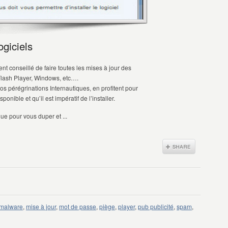
ogiciels
nt conseillé de faire toutes les mises à jour des
Flash Player, Windows, etc….
s pérégrinations Internautiques, en profitent pour
ponible et qu’il est impératif de l’installer.
ue pour vous duper et ...
malware
,
mise à jour
,
mot de passe
,
piège
,
player
,
pub publicité
,
spam
,