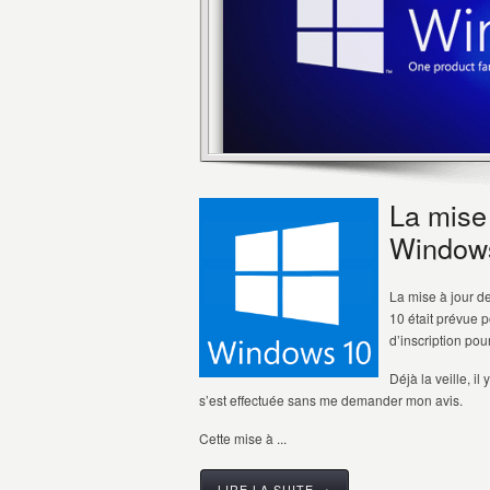
La mise
Window
La mise à jour d
10 était prévue p
d’inscription pou
Déjà la veille, i
s’est effectuée sans me demander mon avis.
Cette mise à ...
LIRE LA SUITE →