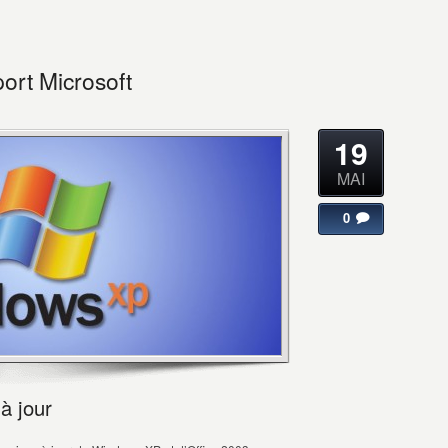
ort Microsoft
19
MAI
0
à jour