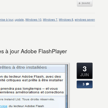
mise à jour
,
update
,
Windows 10
,
Windows 7
,
Windows 8
,
windows seven
es à jour Adobe FlashPlayer
3
JUIN
3