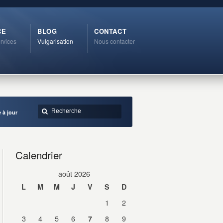
CE
BLOG
CONTACT
rvices
Vulgarisation
Nous contacter
 à jour
Calendrier
août 2026
L
M
M
J
V
S
D
1
2
3
4
5
6
8
9
7