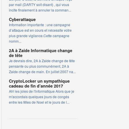
par mail (DARTY soit disant) , qui vous
incite finalement à annuler la comman...
Cyberattaque
Information importante : une campagne
d’attaque est en cours et nécessite votre
plus grande vigilance.Cette campagne
nomm...
2A à Zaide Informatique change
de tête
Je devrais dire, 2A à Zaide change de tête
pensante ou plus communément, 2A à
Zaide change de main. En juillet 2007 na...
CryptoLocker un sympathique
cadeau de fin d’année 2017
Ah! les joies de l'informatique Alors que je
m'accordais quelques jours de congés
entre les fêtes de Noel et le jours de l...