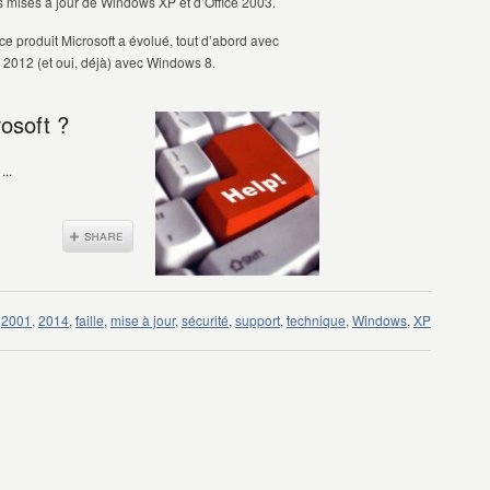
es mises à jour de Windows XP et d’Office 2003.
e produit Microsoft a évolué, tout d’abord avec
2012 (et oui, déjà) avec Windows 8.
osoft ?
...
2001
,
2014
,
faille
,
mise à jour
,
sécurité
,
support
,
technique
,
Windows
,
XP