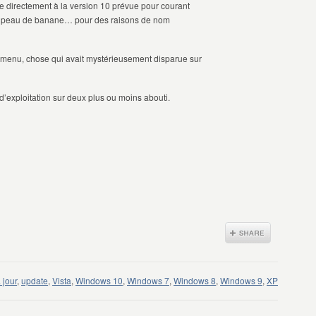
se directement à la version 10 prévue pour courant
… peau de banane… pour des raisons de nom
 menu, chose qui avait mystérieusement disparue sur
’exploitation sur deux plus ou moins abouti.
 jour
,
update
,
Vista
,
Windows 10
,
Windows 7
,
Windows 8
,
Windows 9
,
XP