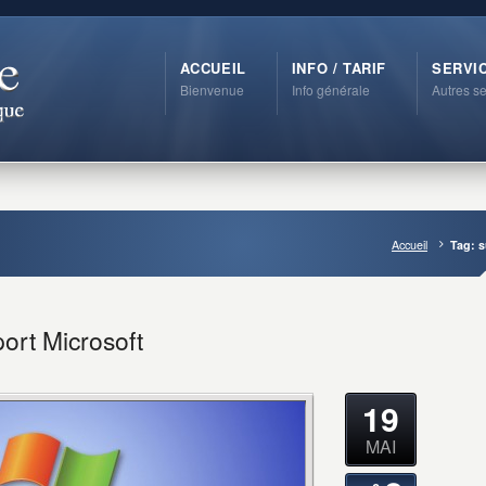
ACCUEIL
INFO / TARIF
SERVI
Bienvenue
Info générale
Autres se
Accueil
Tag: 
ort Microsoft
19
MAI