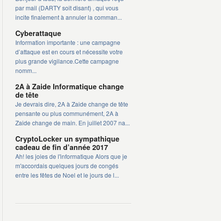
par mail (DARTY soit disant) , qui vous
incite finalement à annuler la comman...
Cyberattaque
Information importante : une campagne
d’attaque est en cours et nécessite votre
plus grande vigilance.Cette campagne
nomm...
2A à Zaide Informatique change
de tête
Je devrais dire, 2A à Zaide change de tête
pensante ou plus communément, 2A à
Zaide change de main. En juillet 2007 na...
CryptoLocker un sympathique
cadeau de fin d’année 2017
Ah! les joies de l'informatique Alors que je
m'accordais quelques jours de congés
entre les fêtes de Noel et le jours de l...