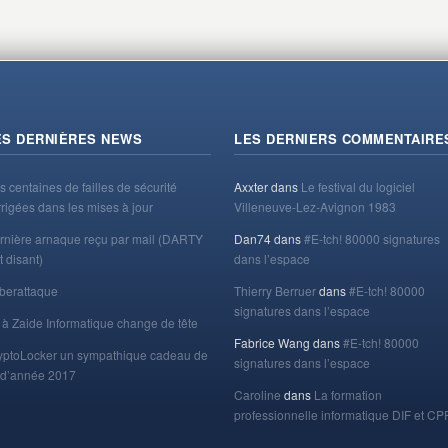
ES DERNIÈRES NEWS
LES DERNIERS COMMENTAIRE
s centaines de failles de sécurité
Axxter
dans
Le festival du logiciel
rrigées dans les mises à jour
Villeneuve-Lez-Avignon 1983
rnière arnaque reçu par mail (DARTY
Dan74
dans
#E-tch! 80000 signatures
t disant)
dans l’espace
berattaque
Thierry Berruer
dans
#E-tch! 80000
signatures dans l’espace
 à Zaide Informatique change de tête
Fabrice Wang
dans
#E-tch! 80000
yptoLocker un sympathique cadeau de
signatures dans l’espace
n d’année 2017
Caroline
dans
La formation
professionnelle informatique DIF et CP