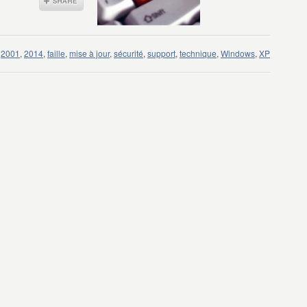
2001
,
2014
,
faille
,
mise à jour
,
sécurité
,
support
,
technique
,
Windows
,
XP