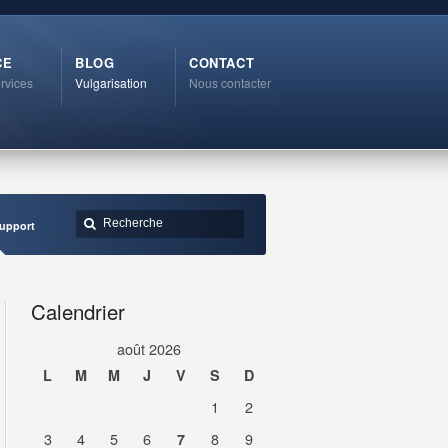
CE
BLOG
CONTACT
rvices
Vulgarisation
Nous contacter
support
Calendrier
août 2026
L
M
M
J
V
S
D
1
2
3
4
5
6
8
9
7