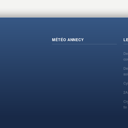
MÉTÉO ANNECY
L
De
co
De
soi
Cy
2A
Cr
fi