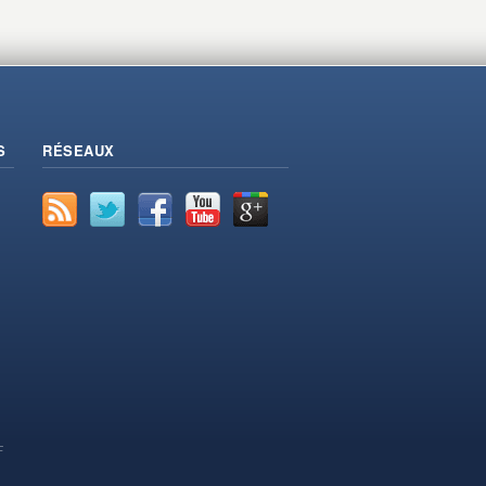
S
RÉSEAUX
F