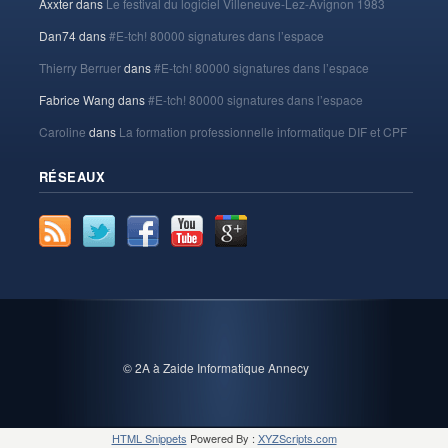
Axxter
dans
Le festival du logiciel Villeneuve-Lez-Avignon 1983
Dan74
dans
#E-tch! 80000 signatures dans l’espace
Thierry Berruer
dans
#E-tch! 80000 signatures dans l’espace
Fabrice Wang
dans
#E-tch! 80000 signatures dans l’espace
Caroline
dans
La formation professionnelle informatique DIF et CPF
RÉSEAUX
© 2A à Zaide Informatique Annecy
HTML Snippets
Powered By :
XYZScripts.com