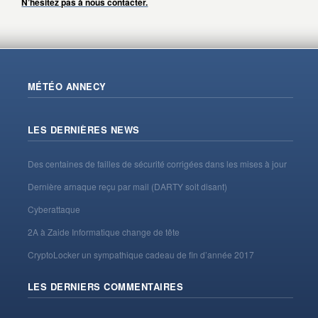
N’hésitez pas à nous contacter.
MÉTÉO ANNECY
LES DERNIÈRES NEWS
Des centaines de failles de sécurité corrigées dans les mises à jour
Dernière arnaque reçu par mail (DARTY soit disant)
Cyberattaque
2A à Zaide Informatique change de tête
CryptoLocker un sympathique cadeau de fin d’année 2017
LES DERNIERS COMMENTAIRES