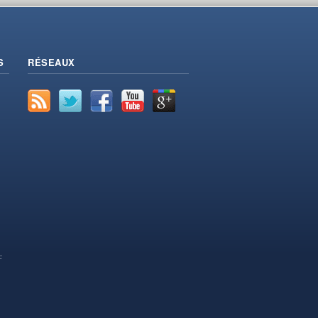
S
RÉSEAUX
F