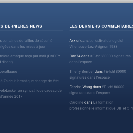
ES DERNIÈRES NEWS
LES DERNIERS COMMENTAIRE
s centaines de failles de sécurité
Axxter
dans
Le festival du logiciel
rrigées dans les mises à jour
Villeneuve-Lez-Avignon 1983
rnière arnaque reçu par mail (DARTY
Dan74
dans
#E-tch! 80000 signatures
t disant)
dans l’espace
berattaque
Thierry Berruer
dans
#E-tch! 80000
signatures dans l’espace
 à Zaide Informatique change de tête
Fabrice Wang
dans
#E-tch! 80000
yptoLocker un sympathique cadeau de
signatures dans l’espace
n d’année 2017
Caroline
dans
La formation
professionnelle informatique DIF et CP