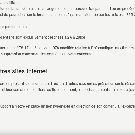
est illicite.
ation ou la transformation, l’arrangement ou la reproduction par un art ou un procé
’objet de poursuites sur le terrain de la contrefaçon sanctionnée par les articles L 33
nées personnelles
résent site sont exclusivement destinées à 2A à Zaide.
la loi n° 78-17 du 6 Janvier 1978 modifiée relative à l’informatique, aux fichiers e
 de suppression concernant les données qui vous concernent.
res sites Internet
dre du présent site Internet en direction d’autres ressources présentes sur le rés
et ni leur contenu ou les liens qu’ils contiennent, ni les changements ou mises à jo
 support à mettre en place un lien hypertexte en direction de son contenu à l’except