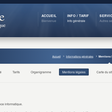
ACCUEIL
INFO / TARIF
SERVI
Bienvenue
Info générale
Autres se
Accueil
Informations générales
Mentions 
té
Tarifs
Organigramme
Mentions légales
Carte du si
nce informatique.