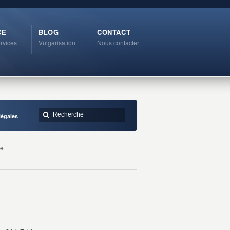
CE
BLOG
CONTACT
rvices
Vulgarisation
Nous contacter
légales
te