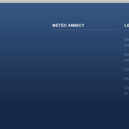
MÉTÉO ANNECY
L
De
co
De
soi
Cy
2A
Cr
fi