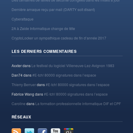
Dernière arnaque reçu par mail (DARTY soit disant)
Cyberattaque
2A à Zaide Informatique change de tête
CryptoLocker un sympathique cadeau de fin d’année 2017
LES DERNIERS COMMENTAIRES
Axxter
dans
Le festival du logiciel Villeneuve-Lez-Avignon 1983
Dan74
dans
#E-tch! 80000 signatures dans l’espace
Thierry Berruer
dans
#E-tch! 80000 signatures dans l’espace
Fabrice Wang
dans
#E-tch! 80000 signatures dans l’espace
Caroline
dans
La formation professionnelle informatique DIF et CPF
RÉSEAUX