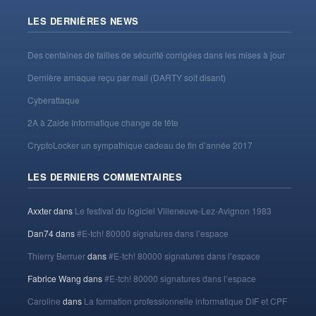
LES DERNIÈRES NEWS
Des centaines de failles de sécurité corrigées dans les mises à jour
Dernière arnaque reçu par mail (DARTY soit disant)
Cyberattaque
2A à Zaide Informatique change de tête
CryptoLocker un sympathique cadeau de fin d’année 2017
LES DERNIERS COMMENTAIRES
Axxter
dans
Le festival du logiciel Villeneuve-Lez-Avignon 1983
Dan74
dans
#E-tch! 80000 signatures dans l’espace
Thierry Berruer
dans
#E-tch! 80000 signatures dans l’espace
Fabrice Wang
dans
#E-tch! 80000 signatures dans l’espace
Caroline
dans
La formation professionnelle informatique DIF et CPF