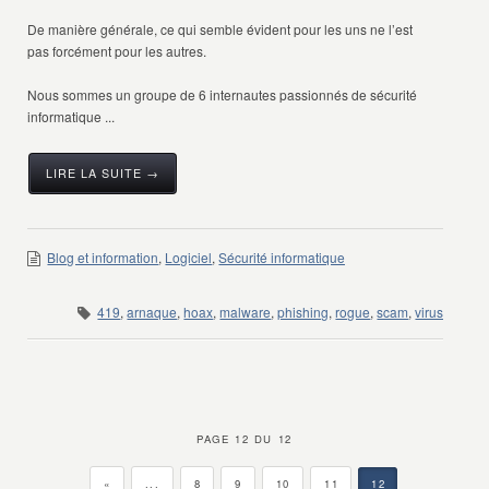
De manière générale, ce qui semble évident pour les uns ne l’est
pas forcément pour les autres.
Nous sommes un groupe de 6 internautes passionnés de sécurité
informatique ...
LIRE LA SUITE →
Blog et information
,
Logiciel
,
Sécurité informatique
419
,
arnaque
,
hoax
,
malware
,
phishing
,
rogue
,
scam
,
virus
PAGE 12 DU 12
«
...
8
9
10
11
12