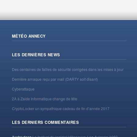
MÉTÉO ANNECY
LES DERNIÈRES NEWS
Des centaines de failles de sécurité corrigées dans les mises à jour
Dernière arnaque reçu par mail (DARTY soit disant)
Cyberattaque
2A à Zaide Informatique change de tête
CryptoLocker un sympathique cadeau de fin d’année 2017
LES DERNIERS COMMENTAIRES
Axxter
dans
Le festival du logiciel Villeneuve-Lez-Avignon 1983