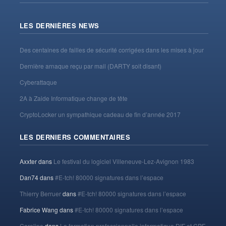
LES DERNIÈRES NEWS
Des centaines de failles de sécurité corrigées dans les mises à jour
Dernière arnaque reçu par mail (DARTY soit disant)
Cyberattaque
2A à Zaide Informatique change de tête
CryptoLocker un sympathique cadeau de fin d’année 2017
LES DERNIERS COMMENTAIRES
Axxter
dans
Le festival du logiciel Villeneuve-Lez-Avignon 1983
Dan74
dans
#E-tch! 80000 signatures dans l’espace
Thierry Berruer
dans
#E-tch! 80000 signatures dans l’espace
Fabrice Wang
dans
#E-tch! 80000 signatures dans l’espace
Caroline
dans
La formation professionnelle informatique DIF et CPF