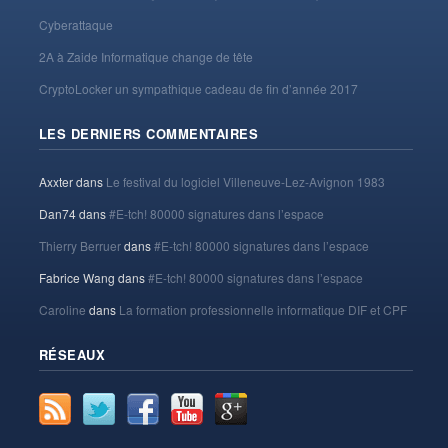
Cyberattaque
2A à Zaide Informatique change de tête
CryptoLocker un sympathique cadeau de fin d’année 2017
LES DERNIERS COMMENTAIRES
Axxter
dans
Le festival du logiciel Villeneuve-Lez-Avignon 1983
Dan74
dans
#E-tch! 80000 signatures dans l’espace
Thierry Berruer
dans
#E-tch! 80000 signatures dans l’espace
Fabrice Wang
dans
#E-tch! 80000 signatures dans l’espace
Caroline
dans
La formation professionnelle informatique DIF et CPF
RÉSEAUX