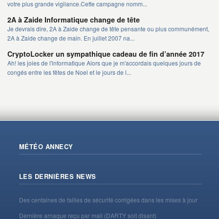
votre plus grande vigilance.Cette campagne nomm...
2A à Zaide Informatique change de tête
Je devrais dire, 2A à Zaide change de tête pensante ou plus communément,
2A à Zaide change de main. En juillet 2007 na...
CryptoLocker un sympathique cadeau de fin d’année 2017
Ah! les joies de l'informatique Alors que je m'accordais quelques jours de
congés entre les fêtes de Noel et le jours de l...
MÉTÉO ANNECY
LES DERNIÈRES NEWS
Des centaines de failles de sécurité corrigées dans les mises à jour
Dernière arnaque reçu par mail (DARTY soit disant)