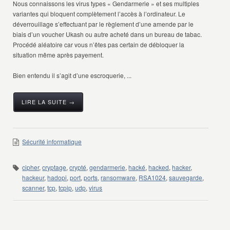
Nous connaissons les virus types « Gendarmerie » et ses multiples
variantes qui bloquent complètement l’accès à l’ordinateur. Le
déverrouillage s’effectuant par le règlement d’une amende par le
biais d’un voucher Ukash ou autre acheté dans un bureau de tabac.
Procédé aléatoire car vous n’êtes pas certain de débloquer la
situation même après payement.
Bien entendu il s’agit d’une escroquerie, ...
LIRE LA SUITE →
Sécurité informatique
cipher
,
cryptage
,
crypté
,
gendarmerie
,
hacké
,
hacked
,
hacker
,
hackeur
,
hadopi
,
port
,
ports
,
ransomware
,
RSA1024
,
sauvegarde
,
scanner
,
tcp
,
tcpip
,
udp
,
virus