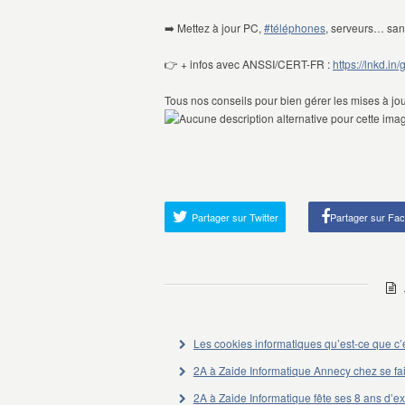
➡️ Mettez à jour PC,
#téléphones
, serveurs… sans
👉 + infos avec ANSSI/CERT-FR :
https://lnkd.in
Tous nos conseils pour bien gérer les mises à j
Partager sur Twitter
Partager sur Fa
A
Les cookies informatiques qu’est-ce que c’
2A à Zaide Informatique Annecy chez se fai
2A à Zaide Informatique fête ses 8 ans d’e