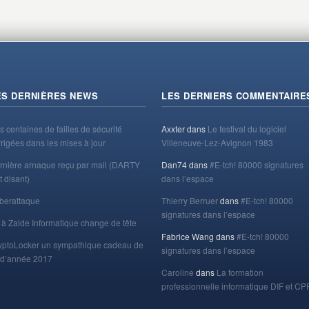
ES DERNIÈRES NEWS
LES DERNIERS COMMENTAIRE
s centaines de failles de sécurité
Axxter
dans
Le festival du logiciel
rrigées dans les mises à jour
Villeneuve-Lez-Avignon 1983
rnière arnaque reçu par mail (DARTY
Dan74
dans
#E-tch! 80000 signatures
t disant)
dans l’espace
berattaque
Thierry Berruer
dans
#E-tch! 80000
signatures dans l’espace
 à Zaide Informatique change de tête
Fabrice Wang
dans
#E-tch! 80000
yptoLocker un sympathique cadeau de
signatures dans l’espace
n d’année 2017
Caroline
dans
La formation
professionnelle informatique DIF et CP