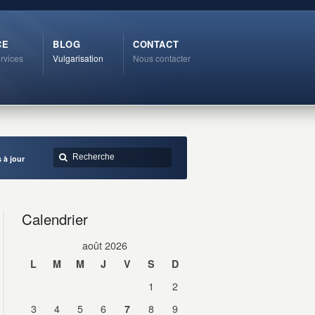
CE
BLOG
CONTACT
rvices
Vulgarisation
Nous contacter
 à jour
Calendrier
août 2026
L
M
M
J
V
S
D
1
2
3
4
5
6
8
9
7