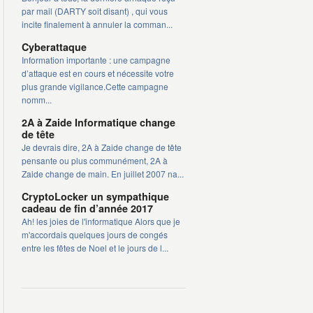
par mail (DARTY soit disant) , qui vous
incite finalement à annuler la comman...
Cyberattaque
Information importante : une campagne
d’attaque est en cours et nécessite votre
plus grande vigilance.Cette campagne
nomm...
2A à Zaide Informatique change
de tête
Je devrais dire, 2A à Zaide change de tête
pensante ou plus communément, 2A à
Zaide change de main. En juillet 2007 na...
CryptoLocker un sympathique
cadeau de fin d’année 2017
Ah! les joies de l'informatique Alors que je
m'accordais quelques jours de congés
entre les fêtes de Noel et le jours de l...