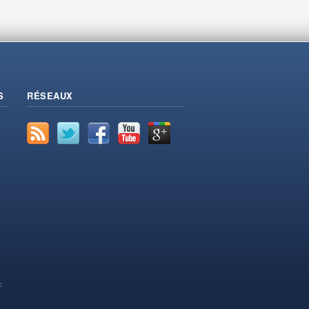
S
RÉSEAUX
F