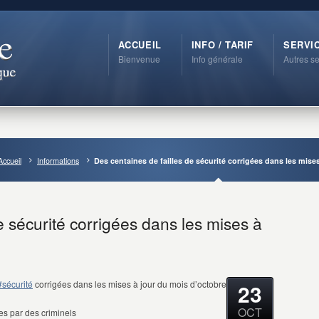
ACCUEIL
INFO / TARIF
SERVI
Bienvenue
Info générale
Autres se
Accueil
Informations
Des centaines de failles de sécurité corrigées dans les mises
e sécurité corrigées dans les mises à
#sécurité
corrigées dans les mises à jour du mois d’octobre
23
OCT
ées par des criminels