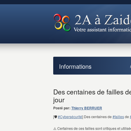
Informations
Des centaines de failles d
jour
Posté par:
Thierry BERRUER
[🛡️
#Cybersécurité
] Des centaines de
#failles
de
⚠️ Certaines de ces failles sont critiques et utilis