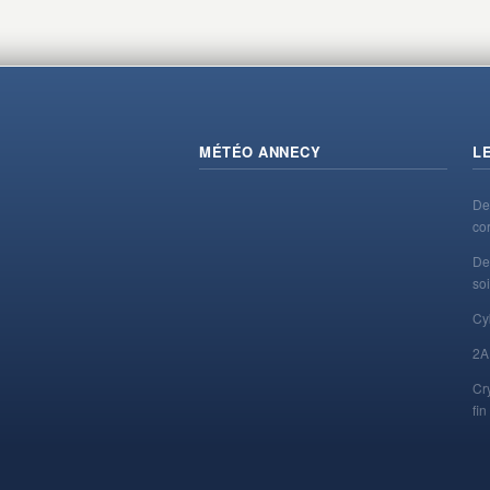
MÉTÉO ANNECY
L
De
co
De
soi
Cy
2A
Cr
fi