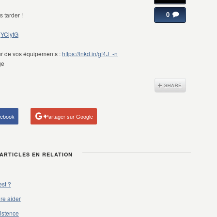
0
 tarder !
/gYCiyfG
our de vos équipements :
https://lnkd.in/gf4J_-n
cebook
Partager sur Google
RTICLES EN RELATION
est ?
re aider
xistence