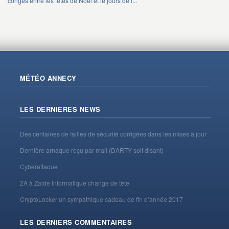
congés entre les fêtes de Noel et le jours de l...
MÉTÉO ANNECY
LES DERNIÈRES NEWS
Des centaines de failles de sécurité corrigées dans les mises à jour
Dernière arnaque reçu par mail (DARTY soit disant)
Cyberattaque
2A à Zaide Informatique change de tête
CryptoLocker un sympathique cadeau de fin d’année 2017
LES DERNIERS COMMENTAIRES