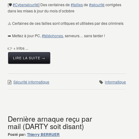
[🛡️
#Cybersécurité
] Des centaines de
#failles
de
#sécurité
corrigées
dans les mises à jour du mois d’octobre
⚠️ Certaines de ces failles sont critiques et utilisées par des criminels
➡️ Mettez à jour PC,
#téléphones
, serveurs… sans tarder !
👉 + infos ...
LIRE LA SUITE →
Sécurité informatique
informatique
Dernière arnaque reçu par
mail (DARTY soit disant)
Posté par:
Thierry BERRUER