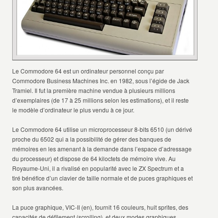
Le Commodore 64 est un ordinateur personnel conçu par
Commodore Business Machines Inc. en 1982, sous l’égide de Jack
Tramiel. Il fut la première machine vendue à plusieurs millions
d’exemplaires (de 17 à 25 millions selon les estimations), et il reste
le modèle d’ordinateur le plus vendu à ce jour.
Le Commodore 64 utilise un microprocesseur 8-bits 6510 (un dérivé
proche du 6502 qui a la possibilité de gérer des banques de
mémoires en les amenant à la demande dans l’espace d’adressage
du processeur) et dispose de 64 kiloctets de mémoire vive. Au
Royaume-Uni, il a rivalisé en popularité avec le ZX Spectrum et a
tiré bénéfice d’un clavier de taille normale et de puces graphiques et
son plus avancées.
La puce graphique, VIC-II (en), fournit 16 couleurs, huit sprites, des
capacités de défilement (scrolling), et deux modes graphiques