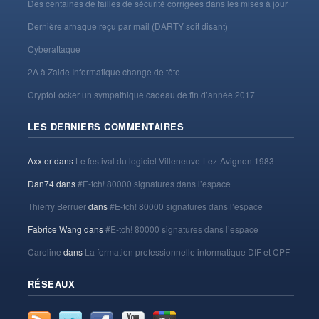
Des centaines de failles de sécurité corrigées dans les mises à jour
Dernière arnaque reçu par mail (DARTY soit disant)
Cyberattaque
2A à Zaide Informatique change de tête
CryptoLocker un sympathique cadeau de fin d’année 2017
LES DERNIERS COMMENTAIRES
Axxter
dans
Le festival du logiciel Villeneuve-Lez-Avignon 1983
Dan74
dans
#E-tch! 80000 signatures dans l’espace
Thierry Berruer
dans
#E-tch! 80000 signatures dans l’espace
Fabrice Wang
dans
#E-tch! 80000 signatures dans l’espace
Caroline
dans
La formation professionnelle informatique DIF et CPF
RÉSEAUX