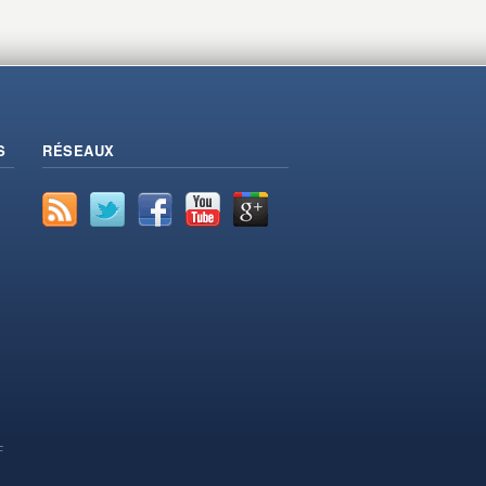
S
RÉSEAUX
F