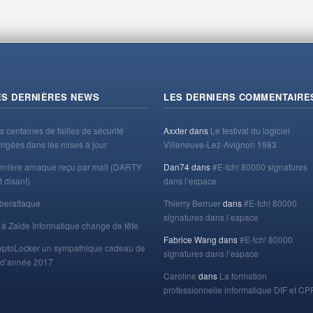
ES DERNIÈRES NEWS
LES DERNIERS COMMENTAIRE
s centaines de failles de sécurité
Axxter
dans
Le festival du logiciel
rrigées dans les mises à jour
Villeneuve-Lez-Avignon 1983
rnière arnaque reçu par mail (DARTY
Dan74
dans
#E-tch! 80000 signatures
t disant)
dans l’espace
berattaque
Thierry Berruer
dans
#E-tch! 80000
signatures dans l’espace
 à Zaide Informatique change de tête
Fabrice Wang
dans
#E-tch! 80000
yptoLocker un sympathique cadeau de
signatures dans l’espace
n d’année 2017
Caroline
dans
La formation
professionnelle informatique DIF et CP