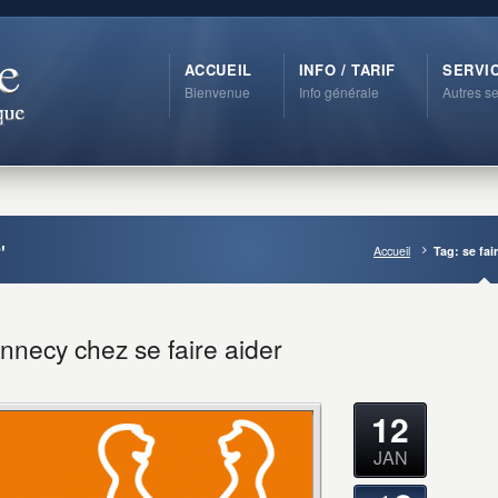
ACCUEIL
INFO / TARIF
SERVI
Bienvenue
Info générale
Autres se
'
Accueil
Tag: se fai
nnecy chez se faire aider
12
JAN