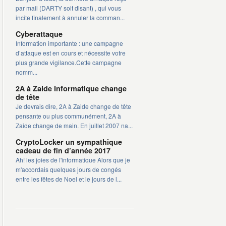
par mail (DARTY soit disant) , qui vous
incite finalement à annuler la comman...
Cyberattaque
Information importante : une campagne
d’attaque est en cours et nécessite votre
plus grande vigilance.Cette campagne
nomm...
2A à Zaide Informatique change
de tête
Je devrais dire, 2A à Zaide change de tête
pensante ou plus communément, 2A à
Zaide change de main. En juillet 2007 na...
CryptoLocker un sympathique
cadeau de fin d’année 2017
Ah! les joies de l'informatique Alors que je
m'accordais quelques jours de congés
entre les fêtes de Noel et le jours de l...