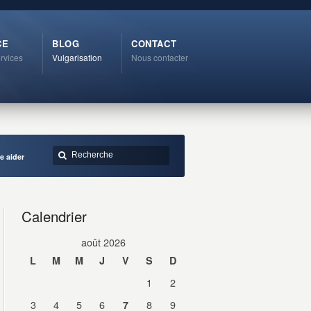
CE
BLOG
CONTACT
rvices
Vulgarisation
Nous contacter
re aider
Calendrier
août 2026
L
M
M
J
V
S
D
1
2
3
4
5
6
8
9
7