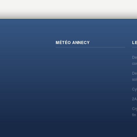
MÉTÉO ANNECY
L
De
co
De
soi
Cy
2A
Cr
fi