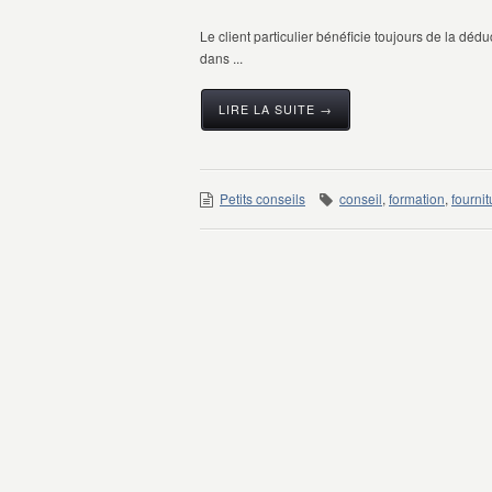
Le client particulier bénéficie toujours de la déd
dans ...
LIRE LA SUITE →
Petits conseils
conseil
,
formation
,
fournit