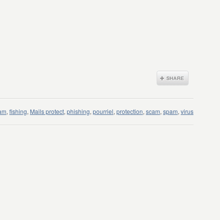
pam
,
fishing
,
Mails protect
,
phishing
,
pourriel
,
protection
,
scam
,
spam
,
virus