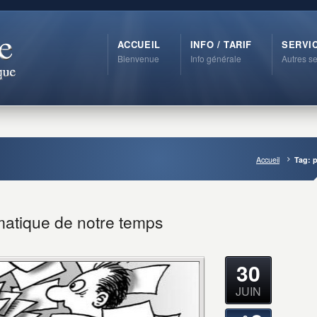
ACCUEIL
INFO / TARIF
SERVI
Bienvenue
Info générale
Autres se
Accueil
Tag: p
matique de notre temps
30
JUIN