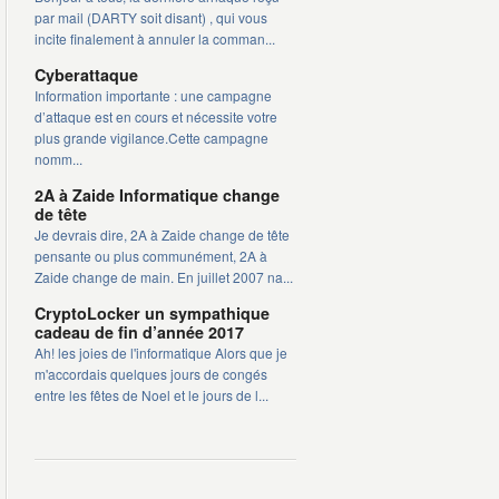
par mail (DARTY soit disant) , qui vous
incite finalement à annuler la comman...
Cyberattaque
Information importante : une campagne
d’attaque est en cours et nécessite votre
plus grande vigilance.Cette campagne
nomm...
2A à Zaide Informatique change
de tête
Je devrais dire, 2A à Zaide change de tête
pensante ou plus communément, 2A à
Zaide change de main. En juillet 2007 na...
CryptoLocker un sympathique
cadeau de fin d’année 2017
Ah! les joies de l'informatique Alors que je
m'accordais quelques jours de congés
entre les fêtes de Noel et le jours de l...