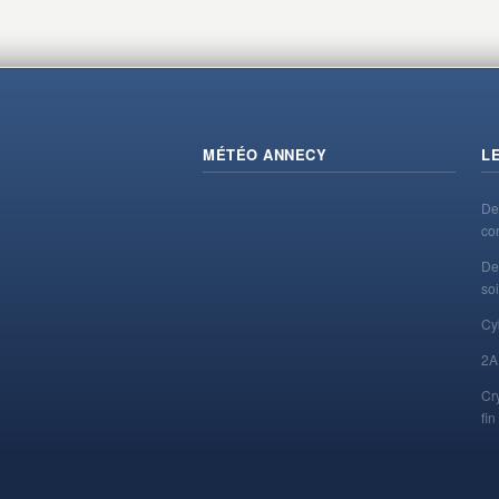
MÉTÉO ANNECY
L
De
co
De
soi
Cy
2A
Cr
fi