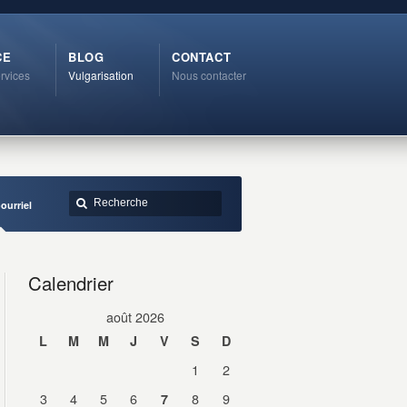
CE
BLOG
CONTACT
rvices
Vulgarisation
Nous contacter
ourriel
Calendrier
août 2026
L
M
M
J
V
S
D
1
2
3
4
5
6
8
9
7