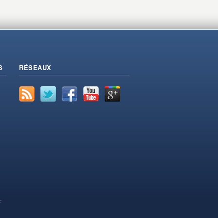
S
RÉSEAUX
F