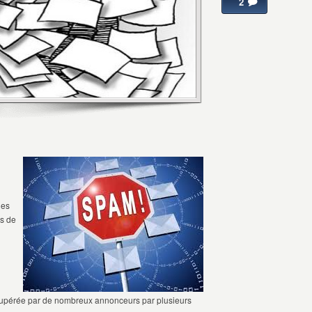
2
des
ls de
récupérée par de nombreux annonceurs par plusieurs