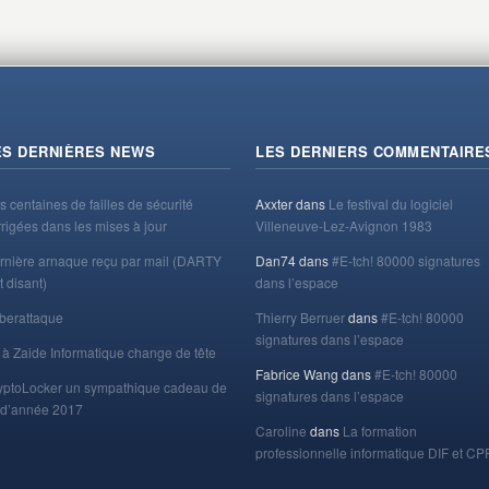
ES DERNIÈRES NEWS
LES DERNIERS COMMENTAIRE
s centaines de failles de sécurité
Axxter
dans
Le festival du logiciel
rrigées dans les mises à jour
Villeneuve-Lez-Avignon 1983
rnière arnaque reçu par mail (DARTY
Dan74
dans
#E-tch! 80000 signatures
t disant)
dans l’espace
berattaque
Thierry Berruer
dans
#E-tch! 80000
signatures dans l’espace
 à Zaide Informatique change de tête
Fabrice Wang
dans
#E-tch! 80000
yptoLocker un sympathique cadeau de
signatures dans l’espace
n d’année 2017
Caroline
dans
La formation
professionnelle informatique DIF et CP