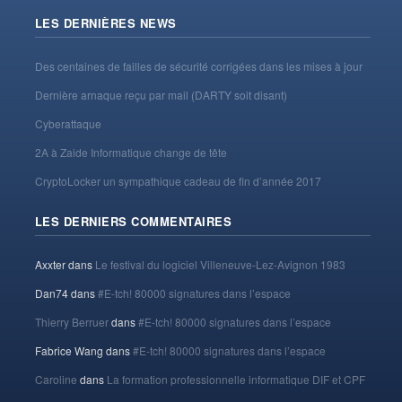
LES DERNIÈRES NEWS
Des centaines de failles de sécurité corrigées dans les mises à jour
Dernière arnaque reçu par mail (DARTY soit disant)
Cyberattaque
2A à Zaide Informatique change de tête
CryptoLocker un sympathique cadeau de fin d’année 2017
LES DERNIERS COMMENTAIRES
Axxter
dans
Le festival du logiciel Villeneuve-Lez-Avignon 1983
Dan74
dans
#E-tch! 80000 signatures dans l’espace
Thierry Berruer
dans
#E-tch! 80000 signatures dans l’espace
Fabrice Wang
dans
#E-tch! 80000 signatures dans l’espace
Caroline
dans
La formation professionnelle informatique DIF et CPF