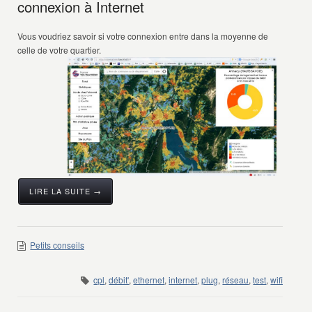
connexion à Internet
Vous voudriez savoir si votre connexion entre dans la moyenne de
celle de votre quartier.
LIRE LA SUITE →
Petits conseils
cpl
,
débit'
,
ethernet
,
internet
,
plug
,
réseau
,
test
,
wifi