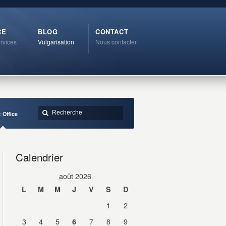
CE
BLOG
CONTACT
rvices
Vulgarisation
Nous contacter
 Office
Calendrier
août 2026
L
M
M
J
V
S
D
1
2
3
4
5
7
8
9
6