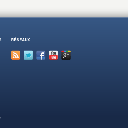
S
RÉSEAUX
F