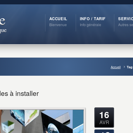
ACCUEIL
INFO / TARIF
SERVI
Bienvenue
Info générale
Autres se
Accueil
Tag:
es à installer
16
AVR