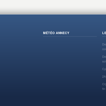
MÉTÉO ANNECY
L
De
co
De
soi
Cy
2A
Cr
fi