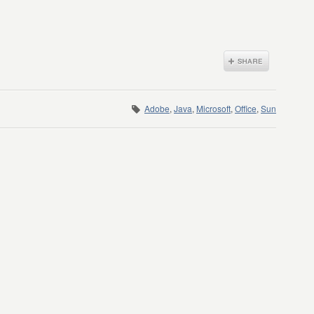
Adobe
,
Java
,
Microsoft
,
Office
,
Sun