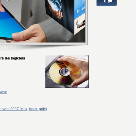
0
ers
les logiciels
kwave
 vers 2007 (xlsx, docx, pptx)