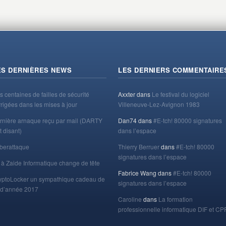
ES DERNIÈRES NEWS
LES DERNIERS COMMENTAIRE
s centaines de failles de sécurité
Axxter
dans
Le festival du logiciel
rrigées dans les mises à jour
Villeneuve-Lez-Avignon 1983
rnière arnaque reçu par mail (DARTY
Dan74
dans
#E-tch! 80000 signatures
t disant)
dans l’espace
berattaque
Thierry Berruer
dans
#E-tch! 80000
signatures dans l’espace
 à Zaide Informatique change de tête
Fabrice Wang
dans
#E-tch! 80000
yptoLocker un sympathique cadeau de
signatures dans l’espace
n d’année 2017
Caroline
dans
La formation
professionnelle informatique DIF et CP