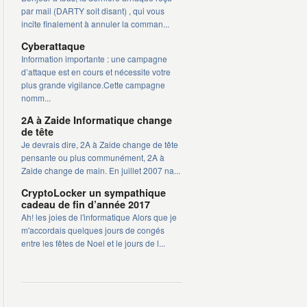
par mail (DARTY soit disant) , qui vous
incite finalement à annuler la comman...
Cyberattaque
Information importante : une campagne
d’attaque est en cours et nécessite votre
plus grande vigilance.Cette campagne
nomm...
2A à Zaide Informatique change
de tête
Je devrais dire, 2A à Zaide change de tête
pensante ou plus communément, 2A à
Zaide change de main. En juillet 2007 na...
CryptoLocker un sympathique
cadeau de fin d’année 2017
Ah! les joies de l'informatique Alors que je
m'accordais quelques jours de congés
entre les fêtes de Noel et le jours de l...