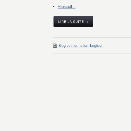
Microsoft ...
LIRE LA SUITE →
Blog et information
,
Logiciel