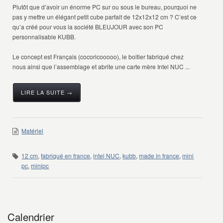
Plutôt que d’avoir un énorme PC sur ou sous le bureau, pourquoi ne
pas y mettre un élégant petit cube parfait de 12x12x12 cm ? C’est ce
qu’a créé pour vous la société BLEUJOUR avec son PC
personnalisable KUBB.
Le concept est Français (cocoricooooo), le boitier fabriqué chez
nous ainsi que l’assemblage et abrite une carte mère Intel NUC ...
LIRE LA SUITE →
Matériel
12 cm
,
fabriqué en france
,
intel NUC
,
kubb
,
made in france
,
mini
pc
,
minipc
Calendrier