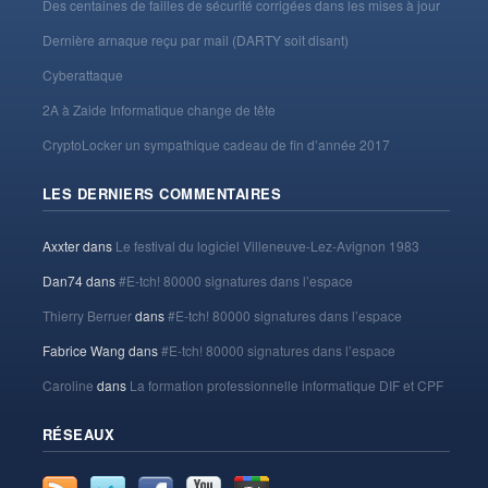
Des centaines de failles de sécurité corrigées dans les mises à jour
Dernière arnaque reçu par mail (DARTY soit disant)
Cyberattaque
2A à Zaide Informatique change de tête
CryptoLocker un sympathique cadeau de fin d’année 2017
LES DERNIERS COMMENTAIRES
Axxter
dans
Le festival du logiciel Villeneuve-Lez-Avignon 1983
Dan74
dans
#E-tch! 80000 signatures dans l’espace
Thierry Berruer
dans
#E-tch! 80000 signatures dans l’espace
Fabrice Wang
dans
#E-tch! 80000 signatures dans l’espace
Caroline
dans
La formation professionnelle informatique DIF et CPF
RÉSEAUX