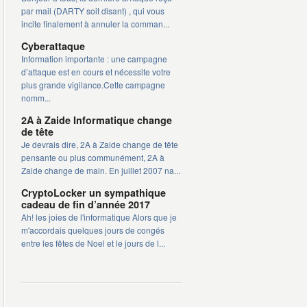
par mail (DARTY soit disant) , qui vous
incite finalement à annuler la comman...
Cyberattaque
Information importante : une campagne
d’attaque est en cours et nécessite votre
plus grande vigilance.Cette campagne
nomm...
2A à Zaide Informatique change
de tête
Je devrais dire, 2A à Zaide change de tête
pensante ou plus communément, 2A à
Zaide change de main. En juillet 2007 na...
CryptoLocker un sympathique
cadeau de fin d’année 2017
Ah! les joies de l'informatique Alors que je
m'accordais quelques jours de congés
entre les fêtes de Noel et le jours de l...