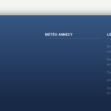
MÉTÉO ANNECY
L
De
co
De
soi
Cy
2A
Cr
fi