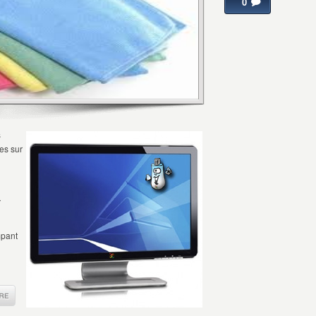
0
s
ces sur
r
mpant