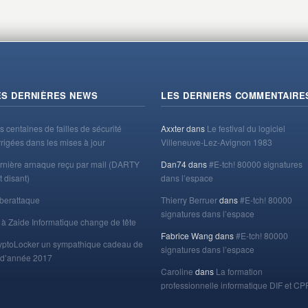
ES DERNIÈRES NEWS
LES DERNIERS COMMENTAIRE
s centaines de failles de sécurité
Axxter
dans
Le festival du logiciel
rrigées dans les mises à jour
Villeneuve-Lez-Avignon 1983
rnière arnaque reçu par mail (DARTY
Dan74
dans
#E-tch! 80000 signatures
t disant)
dans l’espace
berattaque
Thierry Berruer
dans
#E-tch! 80000
signatures dans l’espace
 à Zaide Informatique change de tête
Fabrice Wang
dans
#E-tch! 80000
yptoLocker un sympathique cadeau de
signatures dans l’espace
n d’année 2017
Caroline
dans
La formation
professionnelle informatique DIF et CP