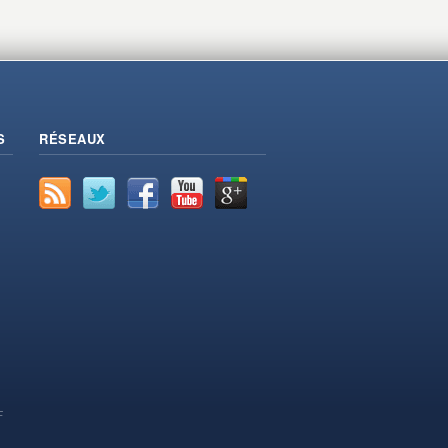
S
RÉSEAUX
F