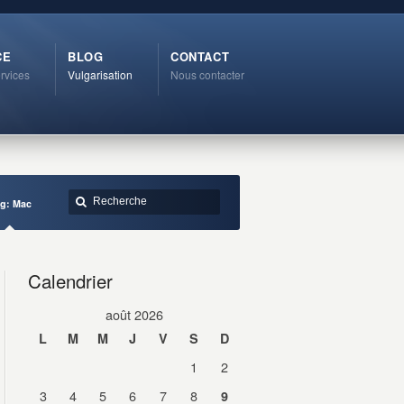
CE
BLOG
CONTACT
rvices
Vulgarisation
Nous contacter
g: Mac
Calendrier
août 2026
L
M
M
J
V
S
D
1
2
3
4
5
6
7
8
9