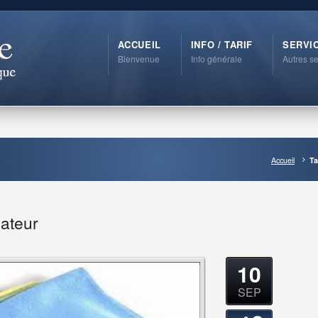
ACCUEIL
INFO / TARIF
SERVI
Bienvenue
Info générale
Autres se
Accueil
Ta
nateur
10
SEP