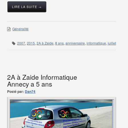
LIRE LA SUITE →
Généralité
2007
,
2015
,
2A à Zaide
,
8 ans
,
anniversaire
,
informatique
,
juillet
2A à Zaide Informatique
Annecy a 5 ans
Posté par:
Dan74