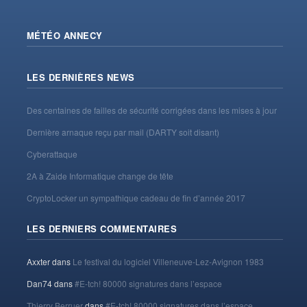
MÉTÉO ANNECY
LES DERNIÈRES NEWS
Des centaines de failles de sécurité corrigées dans les mises à jour
Dernière arnaque reçu par mail (DARTY soit disant)
Cyberattaque
2A à Zaide Informatique change de tête
CryptoLocker un sympathique cadeau de fin d’année 2017
LES DERNIERS COMMENTAIRES
Axxter
dans
Le festival du logiciel Villeneuve-Lez-Avignon 1983
Dan74
dans
#E-tch! 80000 signatures dans l’espace
Thierry Berruer
dans
#E-tch! 80000 signatures dans l’espace