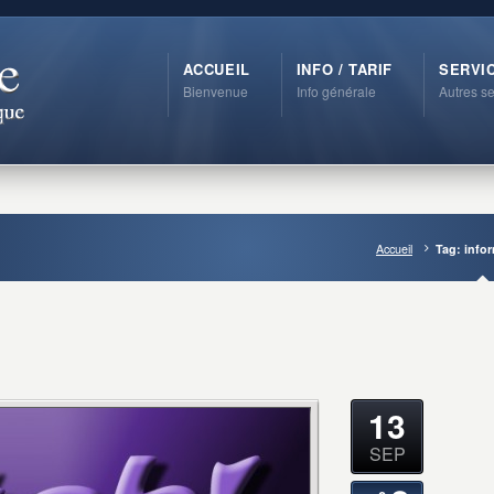
ACCUEIL
INFO / TARIF
SERVI
Bienvenue
Info générale
Autres se
Accueil
Tag: info
13
SEP