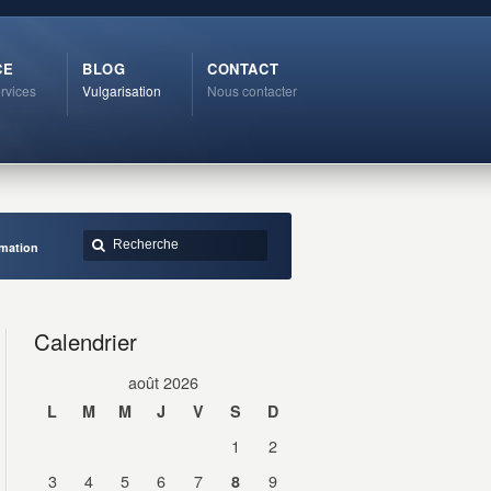
CE
BLOG
CONTACT
rvices
Vulgarisation
Nous contacter
rmation
Calendrier
août 2026
L
M
M
J
V
S
D
1
2
3
4
5
6
7
9
8