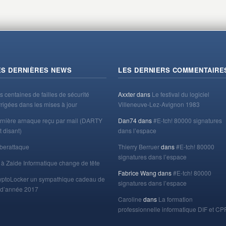
ES DERNIÈRES NEWS
LES DERNIERS COMMENTAIRE
s centaines de failles de sécurité
Axxter
dans
Le festival du logiciel
rrigées dans les mises à jour
Villeneuve-Lez-Avignon 1983
rnière arnaque reçu par mail (DARTY
Dan74
dans
#E-tch! 80000 signatures
t disant)
dans l’espace
berattaque
Thierry Berruer
dans
#E-tch! 80000
signatures dans l’espace
 à Zaide Informatique change de tête
Fabrice Wang
dans
#E-tch! 80000
yptoLocker un sympathique cadeau de
signatures dans l’espace
n d’année 2017
Caroline
dans
La formation
professionnelle informatique DIF et CP