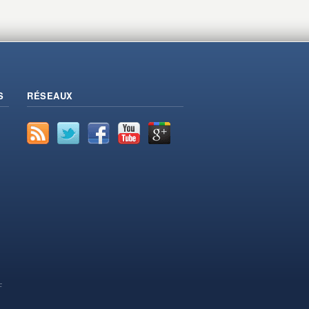
S
RÉSEAUX
F