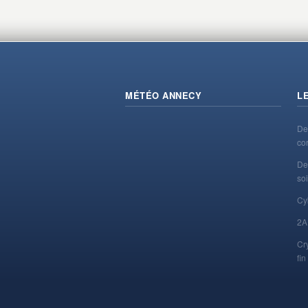
MÉTÉO ANNECY
L
De
co
De
soi
Cy
2A
Cr
fi