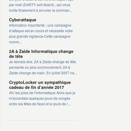
par mail (DARTY soit disant) , qui vous
incite finalement à annuler la comman...
Cyberattaque
Information importante : une campagne
d’attaque est en cours et nécessite votre
plus grande vigilance.Cette campagne
nomm...
2A à Zaide Informatique change
de tête
Je devrais dire, 2A à Zaide change de tête
pensante ou plus communément, 2A à
Zaide change de main. En juillet 2007 na...
CryptoLocker un sympathique
cadeau de fin d’année 2017
Ah! les joies de l'informatique Alors que je
m'accordais quelques jours de congés
entre les fêtes de Noel et le jours de l...