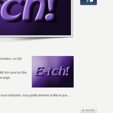
0
rmation, un fait
-tch! suivi du titre
te page.
us interpelle, vous gratte derrière la tête et que ...