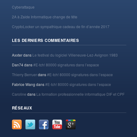
Cyberattaque
2A à Zaide Informatique change de tête
CryptoLocker un sympathique cadeau de fin d’année 2017
LES DERNIERS COMMENTAIRES
Axxter
dans
Le festival du logiciel Villeneuve-Lez-Avignon 1983
Dan74
dans
#E-tch! 80000 signatures dans l’espace
Thierry Berruer
dans
#E-tch! 80000 signatures dans l’espace
Fabrice Wang
dans
#E-tch! 80000 signatures dans l’espace
Caroline
dans
La formation professionnelle informatique DIF et CPF
RÉSEAUX