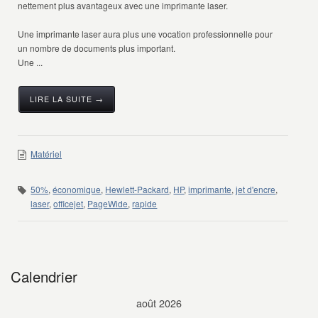
nettement plus avantageux avec une imprimante laser.
Une imprimante laser aura plus une vocation professionnelle pour
un nombre de documents plus important.
Une ...
LIRE LA SUITE →
Matériel
50%
,
économique
,
Hewlett-Packard
,
HP
,
imprimante
,
jet d'encre
,
laser
,
officejet
,
PageWide
,
rapide
Calendrier
août 2026