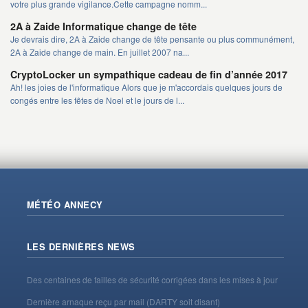
votre plus grande vigilance.Cette campagne nomm...
2A à Zaide Informatique change de tête
Je devrais dire, 2A à Zaide change de tête pensante ou plus communément,
2A à Zaide change de main. En juillet 2007 na...
CryptoLocker un sympathique cadeau de fin d’année 2017
Ah! les joies de l'informatique Alors que je m'accordais quelques jours de
congés entre les fêtes de Noel et le jours de l...
MÉTÉO ANNECY
LES DERNIÈRES NEWS
Des centaines de failles de sécurité corrigées dans les mises à jour
Dernière arnaque reçu par mail (DARTY soit disant)