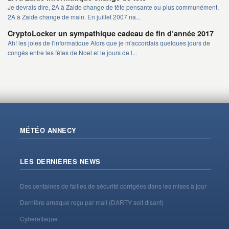
Je devrais dire, 2A à Zaide change de tête pensante ou plus communément,
2A à Zaide change de main. En juillet 2007 na...
CryptoLocker un sympathique cadeau de fin d’année 2017
Ah! les joies de l'informatique Alors que je m'accordais quelques jours de
congés entre les fêtes de Noel et le jours de l...
MÉTÉO ANNECY
LES DERNIÈRES NEWS
Des centaines de failles de sécurité corrigées dans les mises à jour
Dernière arnaque reçu par mail (DARTY soit disant)
Cyberattaque