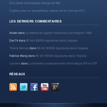
2A à Zaide Informatique change de tête
CryptoLocker un sympathique cadeau de fin d’année 2017
LES DERNIERS COMMENTAIRES
Axxter
dans
Le festival du logiciel Villeneuve-Lez-Avignon 1983
Dan74
dans
#E-tch! 80000 signatures dans l’espace
Thierry Berruer
dans
#E-tch! 80000 signatures dans l’espace
Fabrice Wang
dans
#E-tch! 80000 signatures dans l’espace
Caroline
dans
La formation professionnelle informatique DIF et CPF
RÉSEAUX