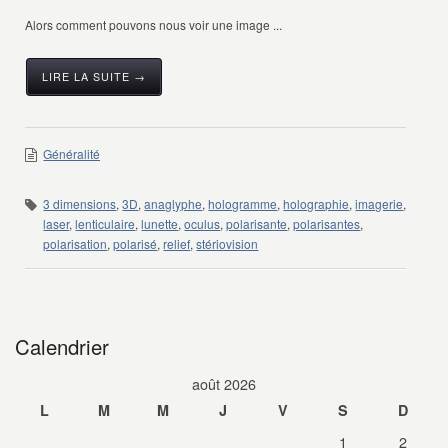
Alors comment pouvons nous voir une image ...
LIRE LA SUITE →
Généralité
3 dimensions
,
3D
,
anaglyphe
,
hologramme
,
holographie
,
imagerie
,
laser
,
lenticulaire
,
lunette
,
oculus
,
polarisante
,
polarisantes
,
polarisation
,
polarisé
,
relief
,
stériovision
Calendrier
août 2026
L
M
M
J
V
S
D
1
2