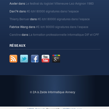
Axxter
dans
Le festival du logiciel Villeneuve-Lez-Avignon 1983
Dan74
dans
#E-tch! 80000 signatures dans l’espace
Thierry Berruer
dans
#E-tch! 80000 signatures dans l’espace
Fabrice Wang
dans
#E-tch! 80000 signatures dans l’espace
Caroline
dans
La formation professionnelle informatique DIF et CPF
RÉSEAUX
© 2A à Zaide Informatique Annecy