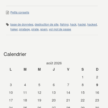
Petits conseils
base de données
,
destruction de site
,
fishing
,
hack
,
hacké
,
hacked
,
haker
,
piratage
,
pirate
,
spam
,
vol mot de passe
Calendrier
août 2026
L
M
M
J
V
S
D
1
2
3
4
5
6
7
8
9
10
11
12
13
14
15
16
17
18
19
20
21
22
23
24
25
26
27
28
29
30