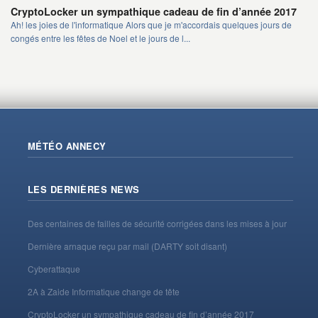
CryptoLocker un sympathique cadeau de fin d’année 2017
Ah! les joies de l'informatique Alors que je m'accordais quelques jours de
congés entre les fêtes de Noel et le jours de l...
MÉTÉO ANNECY
LES DERNIÈRES NEWS
Des centaines de failles de sécurité corrigées dans les mises à jour
Dernière arnaque reçu par mail (DARTY soit disant)
Cyberattaque
2A à Zaide Informatique change de tête
CryptoLocker un sympathique cadeau de fin d’année 2017