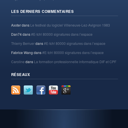
LES DERNIERS COMMENTAIRES
Axxter
dans
Le festival du logiciel Villeneuve-Lez-Avignon 1983
Dan74
dans
#E-tch! 80000 signatures dans l’espace
Thierry Berruer
dans
#E-tch! 80000 signatures dans l’espace
Fabrice Wang
dans
#E-tch! 80000 signatures dans l’espace
Caroline
dans
La formation professionnelle informatique DIF et CPF
RÉSEAUX