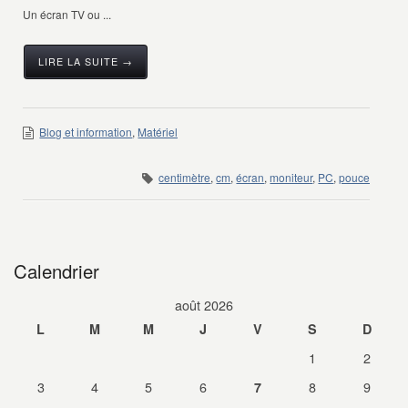
Un écran TV ou ...
LIRE LA SUITE →
Blog et information
,
Matériel
centimètre
,
cm
,
écran
,
moniteur
,
PC
,
pouce
Calendrier
août 2026
L
M
M
J
V
S
D
1
2
3
4
5
6
8
9
7