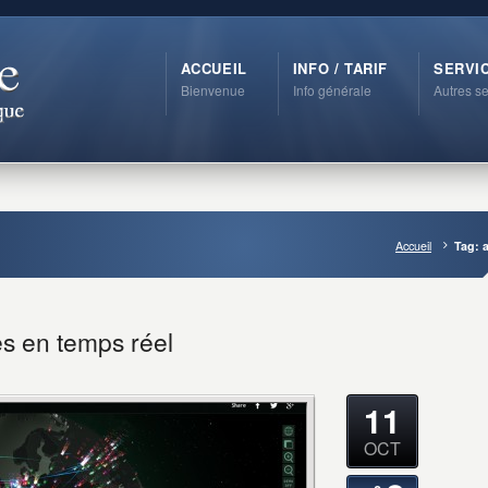
ACCUEIL
INFO / TARIF
SERVI
Bienvenue
Info générale
Autres se
Accueil
Tag: 
s en temps réel
11
OCT