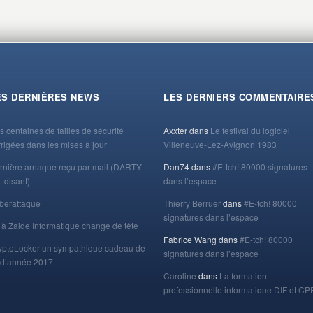
ES DERNIÈRES NEWS
LES DERNIERS COMMENTAIRE
s centaines de failles de sécurité
Axxter
dans
Le festival du logiciel
rrigées dans les mises à jour
Villeneuve-Lez-Avignon 1983
rnière arnaque reçu par mail (DARTY
Dan74
dans
#E-tch! 80000 signatures
t disant)
dans l’espace
berattaque
Thierry Berruer
dans
#E-tch! 80000
signatures dans l’espace
 à Zaide Informatique change de tête
Fabrice Wang
dans
#E-tch! 80000
yptoLocker un sympathique cadeau de
signatures dans l’espace
n d’année 2017
Caroline
dans
La formation
professionnelle informatique DIF et CP