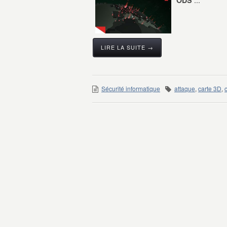
ODS
LIRE LA SUITE →
Sécurité informatique
attaque
,
carte 3D
,