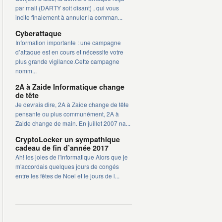
par mail (DARTY soit disant) , qui vous
incite finalement à annuler la comman...
Cyberattaque
Information importante : une campagne
d’attaque est en cours et nécessite votre
plus grande vigilance.Cette campagne
nomm...
2A à Zaide Informatique change
de tête
Je devrais dire, 2A à Zaide change de tête
pensante ou plus communément, 2A à
Zaide change de main. En juillet 2007 na...
CryptoLocker un sympathique
cadeau de fin d’année 2017
Ah! les joies de l'informatique Alors que je
m'accordais quelques jours de congés
entre les fêtes de Noel et le jours de l...