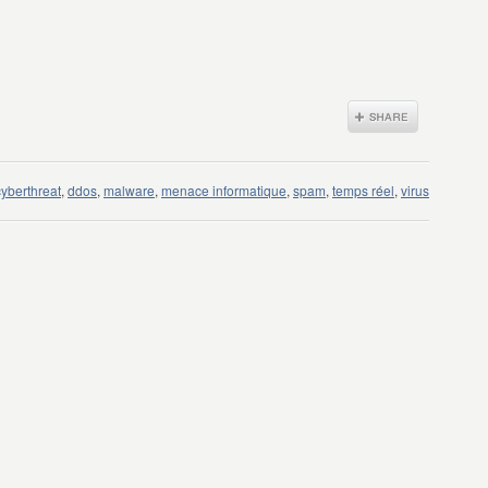
cyberthreat
,
ddos
,
malware
,
menace informatique
,
spam
,
temps réel
,
virus