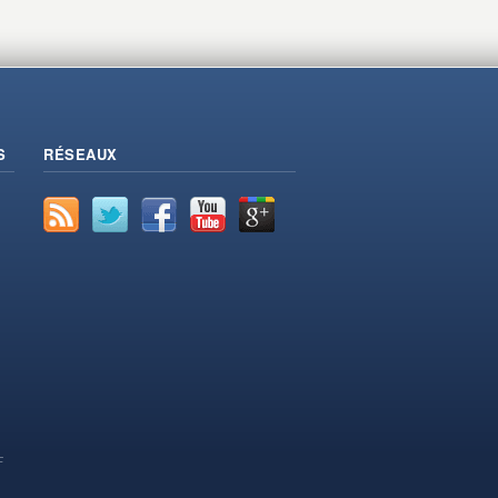
S
RÉSEAUX
F