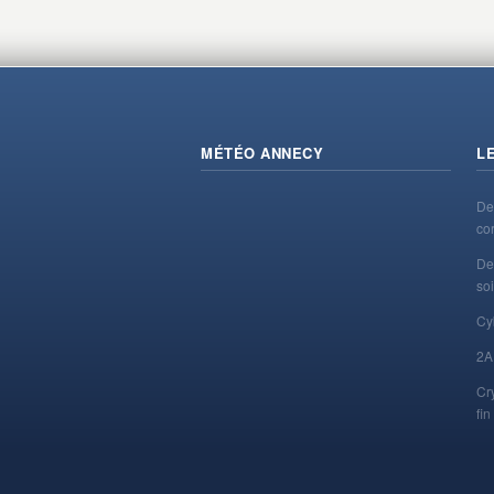
MÉTÉO ANNECY
L
De
co
De
soi
Cy
2A
Cr
fi