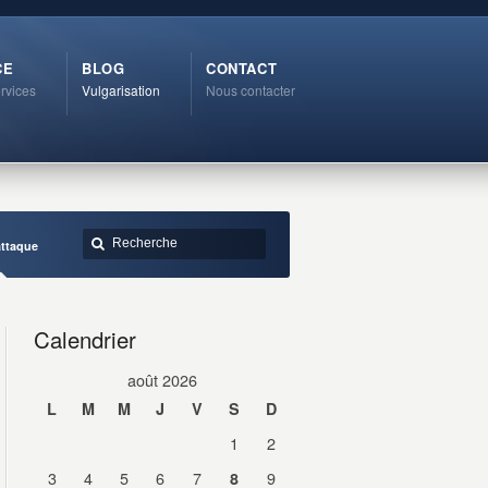
CE
BLOG
CONTACT
rvices
Vulgarisation
Nous contacter
attaque
Calendrier
août 2026
L
M
M
J
V
S
D
1
2
3
4
5
6
7
9
8