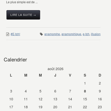
Le plus simple est de ...
LIRE LA SUITE →
#E-tch!
anamorphe
,
anamorphique
,
e-tch
,
illusion
Calendrier
août 2026
L
M
M
J
V
S
D
1
2
3
4
5
6
7
9
8
10
11
12
13
14
15
16
17
18
19
20
21
22
23