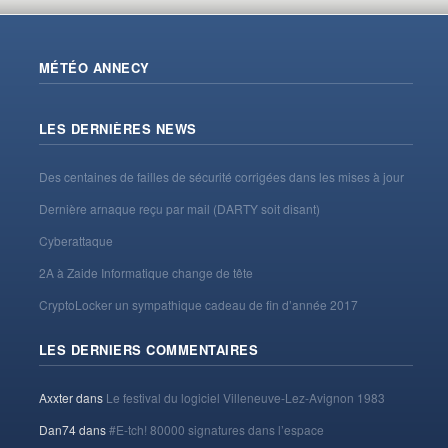
MÉTÉO ANNECY
LES DERNIÈRES NEWS
Des centaines de failles de sécurité corrigées dans les mises à jour
Dernière arnaque reçu par mail (DARTY soit disant)
Cyberattaque
2A à Zaide Informatique change de tête
CryptoLocker un sympathique cadeau de fin d’année 2017
LES DERNIERS COMMENTAIRES
Axxter
dans
Le festival du logiciel Villeneuve-Lez-Avignon 1983
Dan74
dans
#E-tch! 80000 signatures dans l’espace