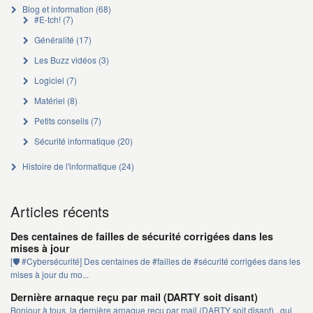
Blog et information
(68)
#E-tch!
(7)
Généralité
(17)
Les Buzz vidéos
(3)
Logiciel
(7)
Matériel
(8)
Petits conseils
(7)
Sécurité informatique
(20)
Histoire de l'informatique
(24)
Articles récents
Des centaines de failles de sécurité corrigées dans les
mises à jour
[🛡️ #Cybersécurité] Des centaines de #failles de #sécurité corrigées dans les
mises à jour du mo...
Dernière arnaque reçu par mail (DARTY soit disant)
Bonjour à tous, la dernière arnaque reçu par mail (DARTY soit disant) , qui