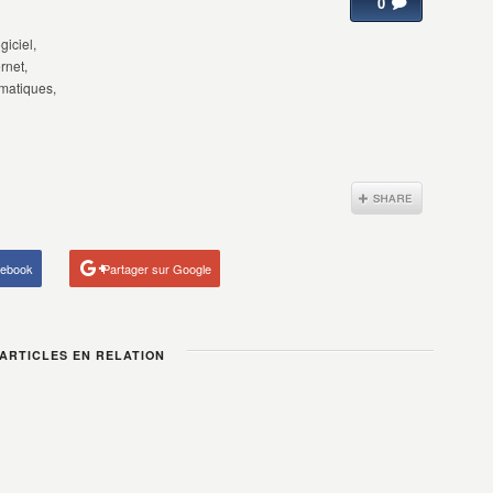
0
giciel,
rnet,
matiques,
cebook
Partager sur Google
RTICLES EN RELATION