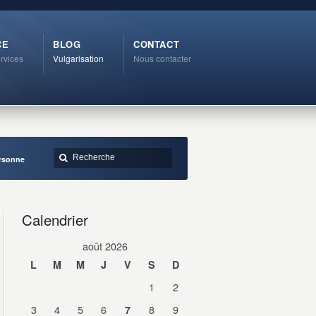
CE
BLOG
CONTACT
rvices
Vulgarisation
Nous contacter
ersonne
Calendrier
août 2026
L
M
M
J
V
S
D
1
2
3
4
5
6
8
9
7