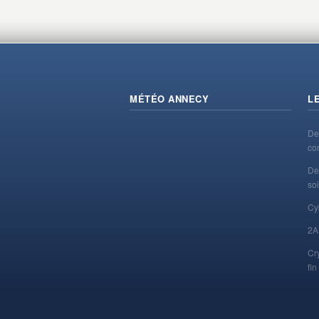
MÉTÉO ANNECY
L
De
co
De
soi
Cy
2A
Cr
fi