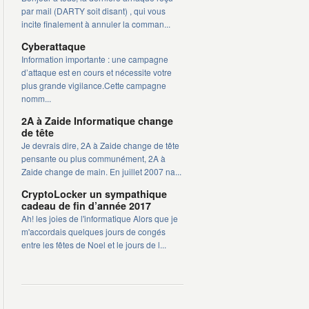
par mail (DARTY soit disant) , qui vous
incite finalement à annuler la comman...
Cyberattaque
Information importante : une campagne
d’attaque est en cours et nécessite votre
plus grande vigilance.Cette campagne
nomm...
2A à Zaide Informatique change
de tête
Je devrais dire, 2A à Zaide change de tête
pensante ou plus communément, 2A à
Zaide change de main. En juillet 2007 na...
CryptoLocker un sympathique
cadeau de fin d’année 2017
Ah! les joies de l'informatique Alors que je
m'accordais quelques jours de congés
entre les fêtes de Noel et le jours de l...