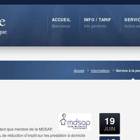
ACCUEIL
INFO / TARIF
SERVI
Bienvenue
Info générale
Autres se
Accueil
Informations
Service à la p
19
JUIN
n tant que membre de la MDSAP,
 de réduction d’impôt sur les prestation à domicile