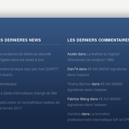
ES DERNIÈRES NEWS
LES DERNIERS COMMENTAIRE
s centaines de failles de sécurité
Axxter
dans
Le festival du logiciel
rrigées dans les mises à jour
Villeneuve-Lez-Avignon 1983
rnière arnaque reçu par mail (DARTY
Dan74
dans
#E-tch! 80000 signatures
t disant)
dans l’espace
berattaque
Thierry Berruer
dans
#E-tch! 80000
signatures dans l’espace
 à Zaide Informatique change de tête
Fabrice Wang
dans
#E-tch! 80000
yptoLocker un sympathique cadeau de
signatures dans l’espace
n d’année 2017
Caroline
dans
La formation
professionnelle informatique DIF et CP