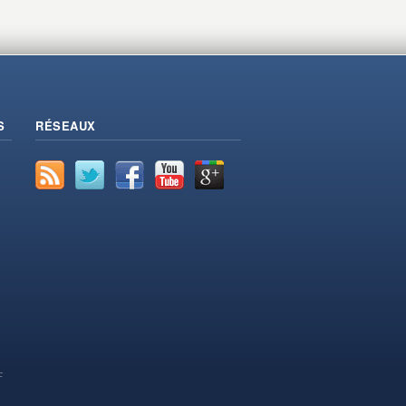
S
RÉSEAUX
F