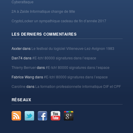
Cyberattaque
2A à Zaide Informatique change de tête
CryptoLocker un sympathique cadeau de fin d’année 2017
LES DERNIERS COMMENTAIRES
Axxter
dans
Le festival du logiciel Villeneuve-Lez-Avignon 1983
Dan74
dans
#E-tch! 80000 signatures dans l’espace
Thierry Berruer
dans
#E-tch! 80000 signatures dans l’espace
Fabrice Wang
dans
#E-tch! 80000 signatures dans l’espace
Caroline
dans
La formation professionnelle informatique DIF et CPF
RÉSEAUX