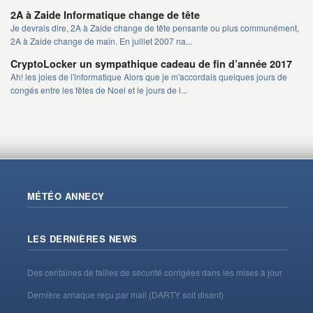
2A à Zaide Informatique change de tête
Je devrais dire, 2A à Zaide change de tête pensante ou plus communément,
2A à Zaide change de main. En juillet 2007 na...
CryptoLocker un sympathique cadeau de fin d’année 2017
Ah! les joies de l'informatique Alors que je m'accordais quelques jours de
congés entre les fêtes de Noel et le jours de l...
MÉTÉO ANNECY
LES DERNIÈRES NEWS
Des centaines de failles de sécurité corrigées dans les mises à jour
Dernière arnaque reçu par mail (DARTY soit disant)