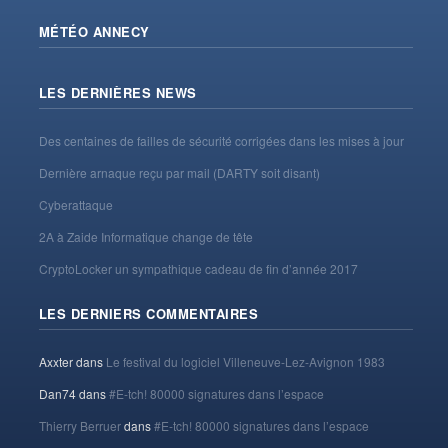
MÉTÉO ANNECY
LES DERNIÈRES NEWS
Des centaines de failles de sécurité corrigées dans les mises à jour
Dernière arnaque reçu par mail (DARTY soit disant)
Cyberattaque
2A à Zaide Informatique change de tête
CryptoLocker un sympathique cadeau de fin d’année 2017
LES DERNIERS COMMENTAIRES
Axxter
dans
Le festival du logiciel Villeneuve-Lez-Avignon 1983
Dan74
dans
#E-tch! 80000 signatures dans l’espace
Thierry Berruer
dans
#E-tch! 80000 signatures dans l’espace