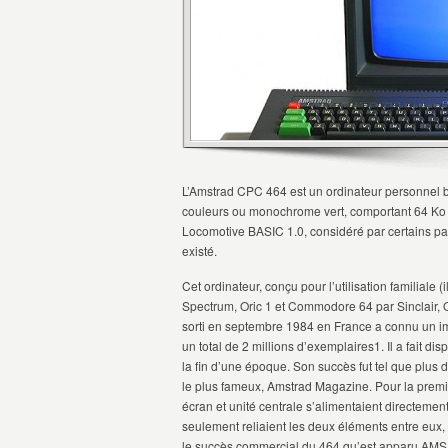
L’Amstrad CPC 464 est un ordinateur personnel 
couleurs ou monochrome vert, comportant 64 Ko 
Locomotive BASIC 1.0, considéré par certains p
existé.
Cet ordinateur, conçu pour l’utilisation familiale 
Spectrum, Oric 1 et Commodore 64 par Sinclair,
sorti en septembre 1984 en France a connu un im
un total de 2 millions d’exemplaires1. Il a fait d
la fin d’une époque. Son succès fut tel que plus
le plus fameux, Amstrad Magazine. Pour la premièr
écran et unité centrale s’alimentaient directeme
seulement reliaient les deux éléments entre eux, 
le succès commercial du 464 qu’est apparu AMSD