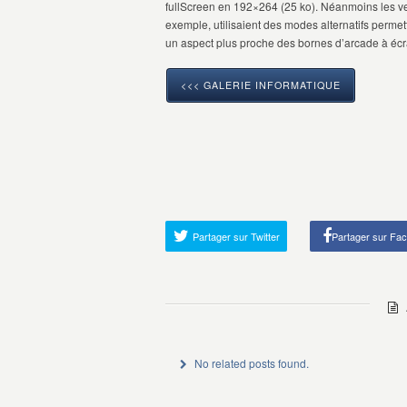
fullScreen en 192×264 (25 ko). Néanmoins les v
exemple, utilisaient des modes alternatifs perme
un aspect plus proche des bornes d’arcade à écran
<<< GALERIE INFORMATIQUE
Partager sur Twitter
Partager sur Fa
A
No related posts found.