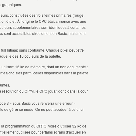
es graphiques.
rs, constituées des trois teintes primaires (rouge,
s 0 ; 0,5 et À l’origine le CPC était annoncé avec une
ouleurs supplémentaires sont identiques à certaines
s sont accessibles directement en Basic, mais n’ont
u full bitmap sans contrainte. Chaque pixel peut être
quelle des 16 couleurs de la palette.
tilisant 16 ko de mémoire, dont un non documenté :
tes(choisies parmi celles disponibles dans la palette
intes.
e résolution du CP/M, le CPC jouait donc dans la cour
de 3 » sous Basic vous renverra une erreur «
le de gérer ce mode. On ne peut accéder à celui-ci
ia la programmation du CRTC, voire d’utiliser 32 ko de
ntiellement utilisée pour certains écrans d’accueil en