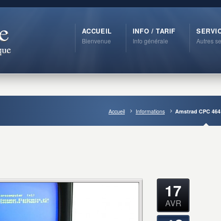
ACCUEIL
INFO / TARIF
SERVI
Bienvenue
Info générale
Autres se
Accueil
Informations
Amstrad CPC 464
17
AVR