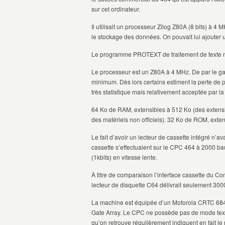
sur cet ordinateur.
Il utilisait un processeur Zilog Z80A (8 bits) à 4
le stockage des données. On pouvait lui ajouter 
Le programme PROTEXT de traitement de texte n’
Le processeur est un Z80A à 4 MHz. De par le ga
minimum. Dès lors certains estiment la perte de
très statistique mais relativement acceptée par 
64 Ko de RAM, extensibles à 512 Ko (des extens
des matériels non officiels). 32 Ko de ROM, exten
Le fait d’avoir un lecteur de cassette intégré n’av
cassette s’effectuaient sur le CPC 464 à 2000 ba
(1kbits) en vitesse lente.
À titre de comparaison l’interface cassette du C
lecteur de disquette C64 délivrait seulement 300
La machine est équipée d’un Motorola CRTC 6845
Gate Array. Le CPC ne possède pas de mode texte
qu’on retrouve régulièrement indiquent en fait le