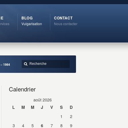
CE
BLOG
CONTACT
rvices
Vulgarisation
Nous contacter
 – 1984
Calendrier
août 2026
L
M
M
J
V
S
D
1
2
3
4
5
7
8
9
6