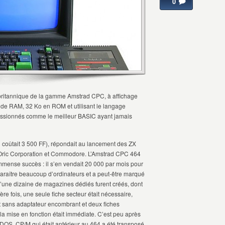
0
britannique de la gamme Amstrad CPC, à affichage
de RAM, 32 Ko en ROM et utilisant le langage
assionnés comme le meilleur BASIC ayant jamais
(il coûtait 3 500 FF), répondait au lancement des ZX
 Oric Corporation et Commodore. L’Amstrad CPC 464
mense succès : il s’en vendait 20 000 par mois pour
isparaître beaucoup d’ordinateurs et a peut-être marqué
 d’une dizaine de magazines dédiés furent créés, dont
e fois, une seule fiche secteur était nécessaire,
nt sans adaptateur encombrant et deux fiches
la mise en fonction était immédiate. C’est peu après
OS. CP/M qui était antérieur au 464 a été transposé