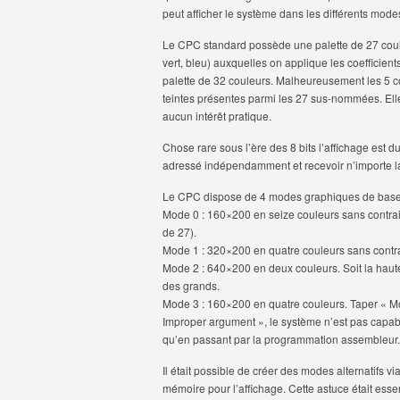
peut afficher le système dans les différents mod
Le CPC standard possède une palette de 27 couleu
vert, bleu) auxquelles on applique les coefficient
palette de 32 couleurs. Malheureusement les 5 c
teintes présentes parmi les 27 sus-nommées. Elle
aucun intérêt pratique.
Chose rare sous l’ère des 8 bits l’affichage est d
adressé indépendamment et recevoir n’importe la
Le CPC dispose de 4 modes graphiques de base u
Mode 0 : 160×200 en seize couleurs sans contrain
de 27).
Mode 1 : 320×200 en quatre couleurs sans contra
Mode 2 : 640×200 en deux couleurs. Soit la haut
des grands.
Mode 3 : 160×200 en quatre couleurs. Taper « Mo
Improper argument », le système n’est pas capab
qu’en passant par la programmation assembleur.
Il était possible de créer des modes alternatifs v
mémoire pour l’affichage. Cette astuce était esse