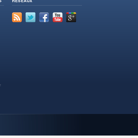
S
RÉSEAUX
F