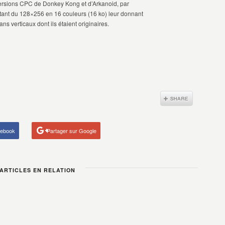
ersions CPC de Donkey Kong et d’Arkanoid, par
ttant du 128×256 en 16 couleurs (16 ko) leur donnant
s verticaux dont ils étaient originaires.
cebook
Partager sur Google
RTICLES EN RELATION