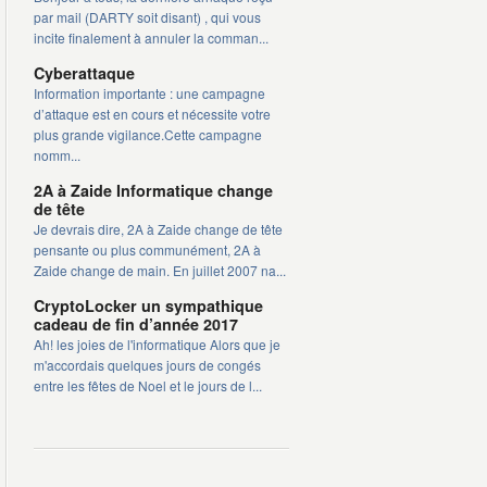
par mail (DARTY soit disant) , qui vous
incite finalement à annuler la comman...
Cyberattaque
Information importante : une campagne
d’attaque est en cours et nécessite votre
plus grande vigilance.Cette campagne
nomm...
2A à Zaide Informatique change
de tête
Je devrais dire, 2A à Zaide change de tête
pensante ou plus communément, 2A à
Zaide change de main. En juillet 2007 na...
CryptoLocker un sympathique
cadeau de fin d’année 2017
Ah! les joies de l'informatique Alors que je
m'accordais quelques jours de congés
entre les fêtes de Noel et le jours de l...