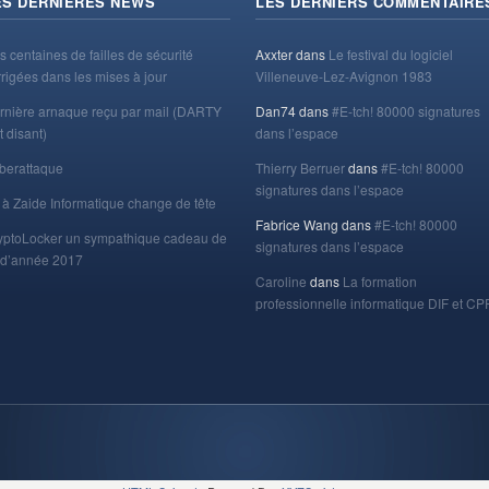
ES DERNIÈRES NEWS
LES DERNIERS COMMENTAIRE
s centaines de failles de sécurité
Axxter
dans
Le festival du logiciel
rrigées dans les mises à jour
Villeneuve-Lez-Avignon 1983
rnière arnaque reçu par mail (DARTY
Dan74
dans
#E-tch! 80000 signatures
t disant)
dans l’espace
berattaque
Thierry Berruer
dans
#E-tch! 80000
signatures dans l’espace
 à Zaide Informatique change de tête
Fabrice Wang
dans
#E-tch! 80000
yptoLocker un sympathique cadeau de
signatures dans l’espace
n d’année 2017
Caroline
dans
La formation
professionnelle informatique DIF et CP