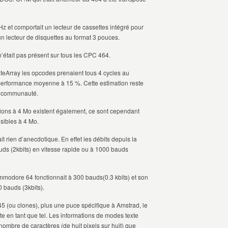
 MHz et comportait un lecteur de cassettes intégré pour
un lecteur de disquettes au format 3 pouces.
était pas présent sur tous les CPC 464.
teArray les opcodes prenaient tous 4 cycles au
 performance moyenne à 15 %. Cette estimation reste
la communauté.
ions à 4 Mo existent également, ce sont cependant
sibles à 4 Mo.
ait rien d’anecdotique. En effet les débits depuis la
uds (2kbits) en vitesse rapide ou à 1000 bauds
ommodore 64 fonctionnait à 300 bauds(0.3 kbits) et son
0 bauds (3kbits).
 (ou clones), plus une puce spécifique à Amstrad, le
 en tant que tel. Les informations de modes texte
 nombre de caractères (de huit pixels sur huit) que