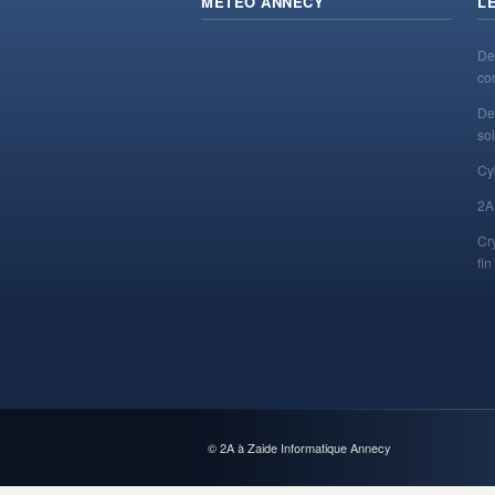
MÉTÉO ANNECY
L
De
co
De
soi
Cy
2A
Cr
fi
© 2A à Zaide Informatique Annecy