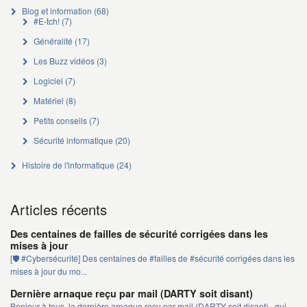
Blog et information
(68)
#E-tch!
(7)
Généralité
(17)
Les Buzz vidéos
(3)
Logiciel
(7)
Matériel
(8)
Petits conseils
(7)
Sécurité informatique
(20)
Histoire de l'informatique
(24)
Articles récents
Des centaines de failles de sécurité corrigées dans les
mises à jour
[🛡️ #Cybersécurité] Des centaines de #failles de #sécurité corrigées dans les
mises à jour du mo...
Dernière arnaque reçu par mail (DARTY soit disant)
Bonjour à tous, la dernière arnaque reçu par mail (DARTY soit disant) , qui