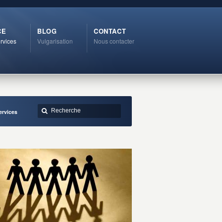
CE
BLOG
CONTACT
rvices
Vulgarisation
Nous contacter
ervices