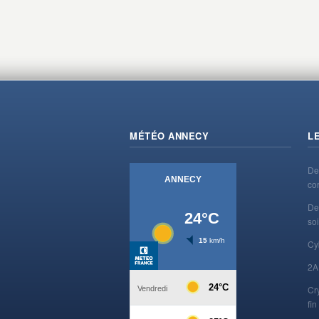
MÉTÉO ANNECY
L
De
co
De
soi
Cy
2A
Cr
fi