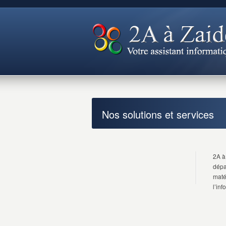
Nos solutions et services
2A à
dépa
maté
l’in