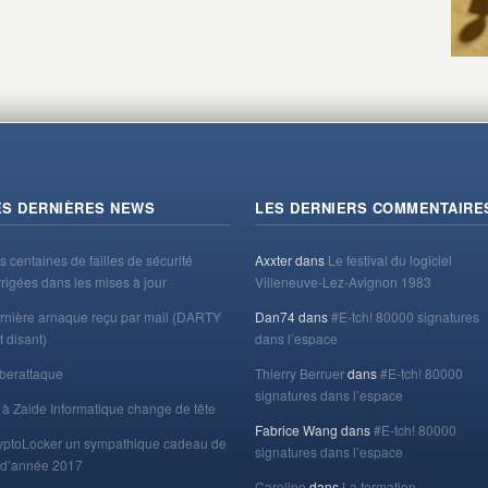
ES DERNIÈRES NEWS
LES DERNIERS COMMENTAIRE
s centaines de failles de sécurité
Axxter
dans
Le festival du logiciel
rrigées dans les mises à jour
Villeneuve-Lez-Avignon 1983
rnière arnaque reçu par mail (DARTY
Dan74
dans
#E-tch! 80000 signatures
t disant)
dans l’espace
berattaque
Thierry Berruer
dans
#E-tch! 80000
signatures dans l’espace
 à Zaide Informatique change de tête
Fabrice Wang
dans
#E-tch! 80000
yptoLocker un sympathique cadeau de
signatures dans l’espace
n d’année 2017
Caroline
dans
La formation