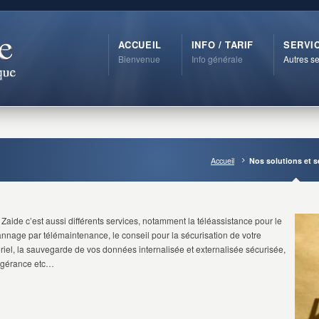
ACCUEIL
INFO / TARIF
SERVI
Bienvenue
Info générale
Autres se
Accueil
Nos solutions et s
 Zaide c’est aussi différents services, notamment la téléassistance pour le
nnage par télémaintenance, le conseil pour la sécurisation de votre
riel, la sauvegarde de vos données internalisée et externalisée sécurisée,
fogérance etc…